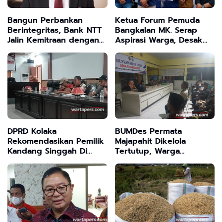
Bangun Perbankan
Ketua Forum Pemuda
Berintegritas, Bank NTT
Bangkalan MK. Serap
Jalin Kemitraan dengan
Aspirasi Warga, Desak
Kejati NTT
Evaluasi Kinerja Pejabat
Daerah
DPRD Kolaka
BUMDes Permata
Rekomendasikan Pemilik
Majapahit Dikelola
Kandang Singgah Di
Tertutup, Warga
Laloeha Di Hentikan
Tanjangrono Tuntut
Sementara Karena Tak
Kejelasan
Sesuai Izin