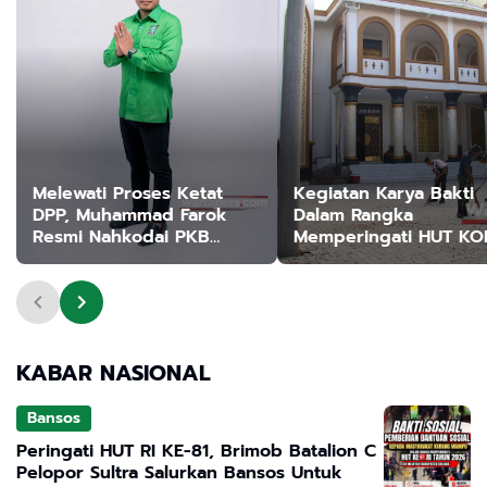
Melewati Proses Ketat
Kegiatan Karya Bakti
DPP, Muhammad Farok
Dalam Rangka
Resmi Nahkodai PKB
Memperingati HUT K
Sampang Periode 2026–
XIV/HASANUDDIN KE-
2031
KABAR NASIONAL
Bansos
Peringati HUT RI KE-81, Brimob Batalion C
Pelopor Sultra Salurkan Bansos Untuk