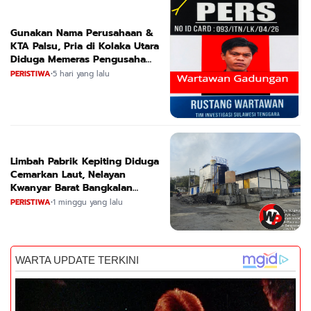
Gunakan Nama Perusahaan &
KTA Palsu, Pria di Kolaka Utara
Diduga Memeras Pengusaha
Tambang dan Minyak
PERISTIWA
•
5 hari yang lalu
Limbah Pabrik Kepiting Diduga
Cemarkan Laut, Nelayan
Kwanyar Barat Bangkalan
Desak DLH Turun Tangan
PERISTIWA
•
1 minggu yang lalu