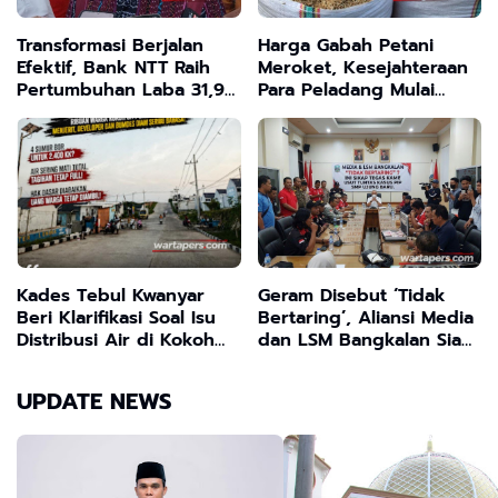
Transformasi Berjalan
Harga Gabah Petani
Efektif, Bank NTT Raih
Meroket, Kesejahteraan
Pertumbuhan Laba 31,94
Para Peladang Mulai
Persen
Terjamin
Kades Tebul Kwanyar
Geram Disebut ‘Tidak
Beri Klarifikasi Soal Isu
Bertaring’, Aliansi Media
Distribusi Air di Kokoh
dan LSM Bangkalan Siap
City: Murni Kendala
Usut Tuntas Dugaan
Teknis dan Sudah
Penggelapan Dana PIP
UPDATE NEWS
Ditangani
SMP Ujung Baru