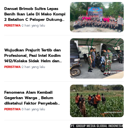
Dansat Brimob Sultra Lepas
Benih Ikan Lele Di Mako Kompi
2 Batalion C Peloper Dukung
ketahanan Pangan Nasional
PERISTIWA
•
2 hari yang lalu
Wujudkan Prajurit Tertib dan
Profesional, Pasi Intel Kodim
1412/Kolaka Sidak Helm dan
Kendaraan
PERISTIWA
•
2 hari yang lalu
Fenomena Alam Kembali
Gegerkan Warga , Belum
diketahui Faktor Penyebab
Suara
PERISTIWA
•
3 hari yang lalu