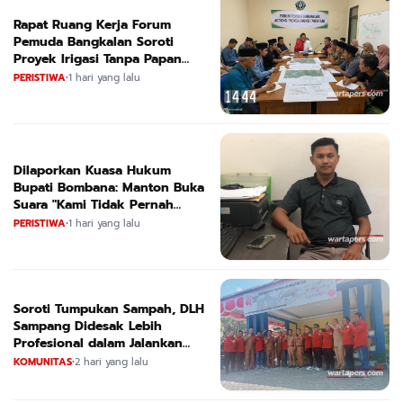
Rapat Ruang Kerja Forum
Pemuda Bangkalan Soroti
Proyek Irigasi Tanpa Papan
Nama
PERISTIWA
•
1 hari yang lalu
Dilaporkan Kuasa Hukum
Bupati Bombana: Manton Buka
Suara "Kami Tidak Pernah
Menutup Ruang Hak Jawab"
PERISTIWA
•
1 hari yang lalu
Soroti Tumpukan Sampah, DLH
Sampang Didesak Lebih
Profesional dalam Jalankan
Tugas
KOMUNITAS
•
2 hari yang lalu