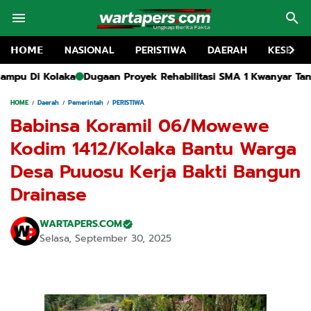
𝗛𝗢𝗠𝗘
NASIONAL
PERISTIWA
DAERAH
KESEHA
aan Proyek Rehabilitasi SMA 1 Kwanyar Tanpa Papan Informasi
HOME
Daerah
Pemerintah
PERISTIWA
Babinsa Koramil 06/Mowewe
Kodim 1412/Kolaka Bantu Warga
Desa Puuosu Kerja Bakti Bangun
Drainase
WARTAPERS.COM
Selasa, September 30, 2025