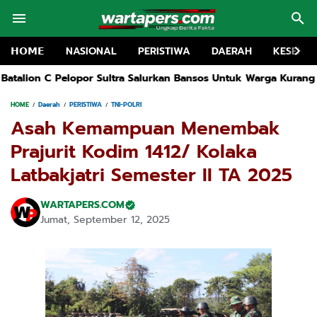
𝗛𝗢𝗠𝗘
NASIONAL
PERISTIWA
DAERAH
KESEHA
Sultra Salurkan Bansos Untuk Warga Kurang Mampu Di Kolaka
Dug
HOME
Daerah
PERISTIWA
TNI-POLRI
Asah Kemampuan Menembak
Prajurit Kodim 1412/ Kolaka
Latbakjatri Semester II TA 2025
WARTAPERS.COM
Jumat, September 12, 2025