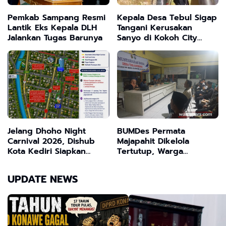
Pemkab Sampang Resmi
Kepala Desa Tebul Sigap
Lantik Eks Kepala DLH
Tangani Kerusakan
Jalankan Tugas Barunya
Sanyo di Kokoh City
Kwanyar Bangkalan
Jelang Dhoho Night
BUMDes Permata
Carnival 2026, Dishub
Majapahit Dikelola
Kota Kediri Siapkan
Tertutup, Warga
Skema Rekayasa Lalu
Tanjangrono Tuntut
Lintas
Kejelasan
UPDATE NEWS