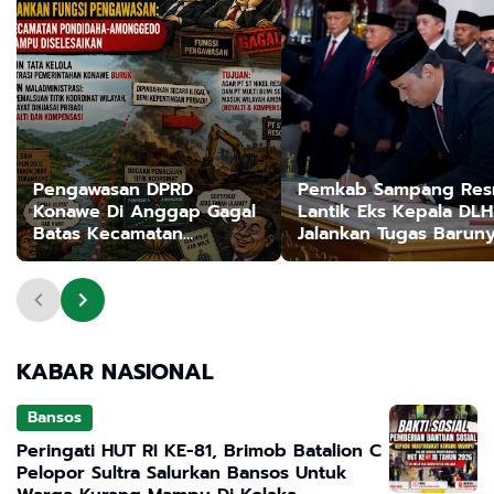
Pengawasan DPRD
Pemkab Sampang Res
Konawe Di Anggap Gagal
Lantik Eks Kepala DLH
Batas Kecamatan
Jalankan Tugas Barun
Pondidaha - Amonggedo
Tak Terselesaikan, Tanah
Ulayat Jadi Korban
KABAR NASIONAL
Bansos
Peringati HUT RI KE-81, Brimob Batalion C
Pelopor Sultra Salurkan Bansos Untuk