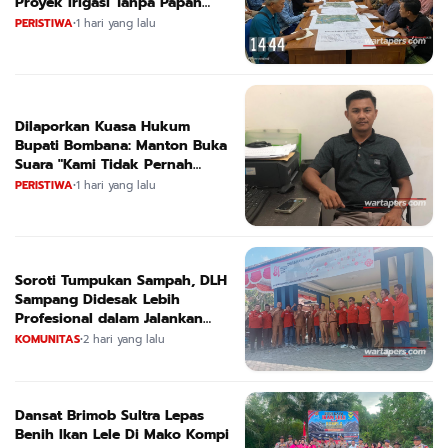
Proyek Irigasi Tanpa Papan
Nama
PERISTIWA
•
1 hari yang lalu
Dilaporkan Kuasa Hukum
Bupati Bombana: Manton Buka
Suara "Kami Tidak Pernah
Menutup Ruang Hak Jawab"
PERISTIWA
•
1 hari yang lalu
Soroti Tumpukan Sampah, DLH
Sampang Didesak Lebih
Profesional dalam Jalankan
Tugas
KOMUNITAS
•
2 hari yang lalu
Dansat Brimob Sultra Lepas
Benih Ikan Lele Di Mako Kompi