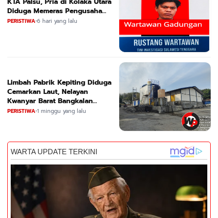
KTA Palsu, Pria di Kolaka Utara
Diduga Memeras Pengusaha
Tambang dan Minyak
PERISTIWA
•
6 hari yang lalu
Limbah Pabrik Kepiting Diduga
Cemarkan Laut, Nelayan
Kwanyar Barat Bangkalan
Desak DLH Turun Tangan
PERISTIWA
•
1 minggu yang lalu