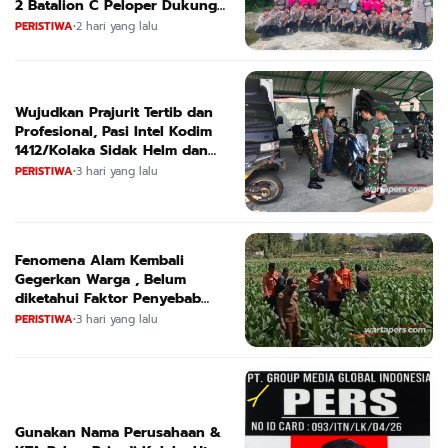
2 Batalion C Peloper Dukung
ketahanan Pangan Nasional
PERISTIWA
•
2 hari yang lalu
Wujudkan Prajurit Tertib dan
Profesional, Pasi Intel Kodim
1412/Kolaka Sidak Helm dan
Kendaraan
PERISTIWA
•
3 hari yang lalu
Fenomena Alam Kembali
Gegerkan Warga , Belum
diketahui Faktor Penyebab
Suara
PERISTIWA
•
3 hari yang lalu
Gunakan Nama Perusahaan &