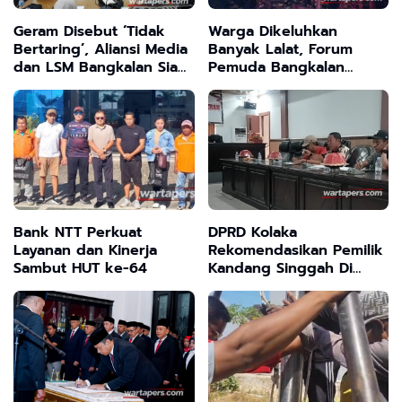
Geram Disebut ‘Tidak
Warga Dikeluhkan
Bertaring’, Aliansi Media
Banyak Lalat, Forum
dan LSM Bangkalan Siap
Pemuda Bangkalan
Usut Tuntas Dugaan
Desak Dinas Peternakan
Penggelapan Dana PIP
Sidak dan Tutup
SMP Ujung Baru
Peternakan Ayam Tanpa
Izin
Bank NTT Perkuat
DPRD Kolaka
Layanan dan Kinerja
Rekomendasikan Pemilik
Sambut HUT ke-64
Kandang Singgah Di
Laloeha Di Hentikan
Sementara Karena Tak
Sesuai Izin