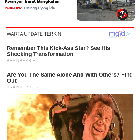
Kwanyar Barat Bangkalan
Desak DLH Turun Tangan
PERISTIWA
•
1 minggu yang lalu