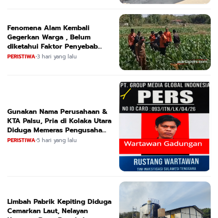
Fenomena Alam Kembali
Gegerkan Warga , Belum
diketahui Faktor Penyebab
Suara
PERISTIWA
•
3 hari yang lalu
Gunakan Nama Perusahaan &
KTA Palsu, Pria di Kolaka Utara
Diduga Memeras Pengusaha
Tambang dan Minyak
PERISTIWA
•
5 hari yang lalu
Limbah Pabrik Kepiting Diduga
Cemarkan Laut, Nelayan