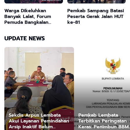
Warga Dikeluhkan
Pemkab Sampang Batasi
Banyak Lalat, Forum
Peserta Gerak Jalan HUT
Pemuda Bangkalan
ke-81
Desak Dinas Peternakan
Sidak dan Tutup
UPDATE NEWS
Peternakan Ayam Tanpa
Izin
Sekdis Arpus Lembata
Pemkab Lembata
Akui Layanan Pemindahan
Terbitkan Peringatan
Arsip Inaktif Belum
Keras: Penimbun BBM