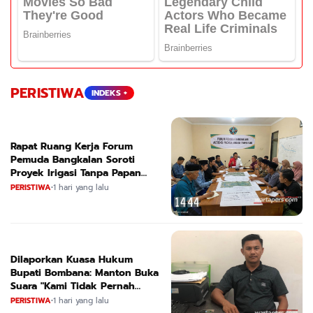
PERISTIWA
INDEKS +
Rapat Ruang Kerja Forum
Pemuda Bangkalan Soroti
Proyek Irigasi Tanpa Papan
Nama
PERISTIWA
•
1 hari yang lalu
Dilaporkan Kuasa Hukum
Bupati Bombana: Manton Buka
Suara "Kami Tidak Pernah
Menutup Ruang Hak Jawab"
PERISTIWA
•
1 hari yang lalu