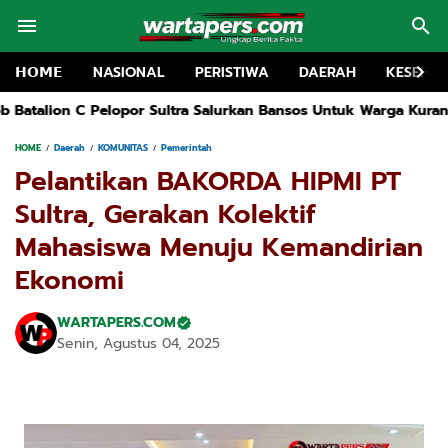
𝗛𝗢𝗠𝗘
NASIONAL
PERISTIWA
DAERAH
KESEHA
 Sultra Salurkan Bansos Untuk Warga Kurang Mampu Di Kolaka
Du
HOME
Daerah
KOMUNITAS
Pemerintah
Pelantikan BAKORDA HIPMI PT
Sultra, Gerakan Kolektif
Mahasiswa Menuju Kemandirian
Ekonomi
WARTAPERS.COM
Senin, Agustus 04, 2025