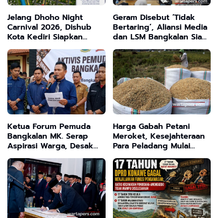
Jelang Dhoho Night
Geram Disebut ‘Tidak
Carnival 2026, Dishub
Bertaring’, Aliansi Media
Kota Kediri Siapkan
dan LSM Bangkalan Siap
Skema Rekayasa Lalu
Usut Tuntas Dugaan
Lintas
Penggelapan Dana PIP
SMP Ujung Baru
Ketua Forum Pemuda
Harga Gabah Petani
Bangkalan MK. Serap
Meroket, Kesejahteraan
Aspirasi Warga, Desak
Para Peladang Mulai
Evaluasi Kinerja Pejabat
Terjamin
Daerah