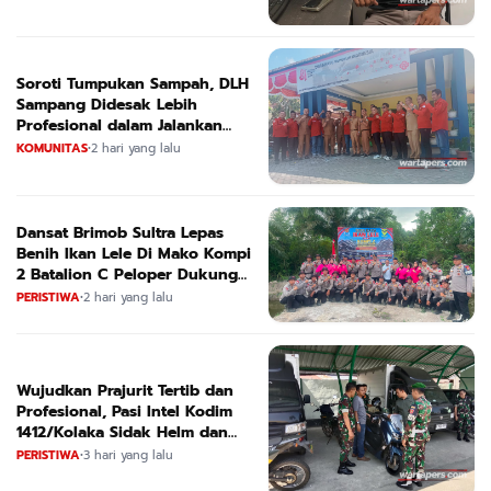
Soroti Tumpukan Sampah, DLH
Sampang Didesak Lebih
Profesional dalam Jalankan
Tugas
KOMUNITAS
•
2 hari yang lalu
Dansat Brimob Sultra Lepas
Benih Ikan Lele Di Mako Kompi
2 Batalion C Peloper Dukung
ketahanan Pangan Nasional
PERISTIWA
•
2 hari yang lalu
Wujudkan Prajurit Tertib dan
Profesional, Pasi Intel Kodim
1412/Kolaka Sidak Helm dan
Kendaraan
PERISTIWA
•
3 hari yang lalu