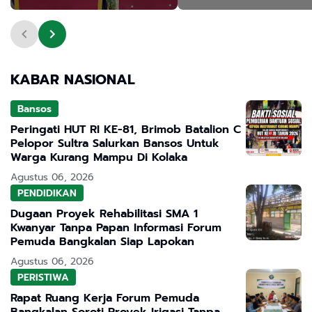
Maksimal, Kendala Utama
Subsidi Terancam Penj
Tiadanya Depo dan
6 Tahun dan Denda R
Anggaran Pelatihan
Miliar
KABAR NASIONAL
Bansos
Peringati HUT RI KE-81, Brimob Batalion C
Pelopor Sultra Salurkan Bansos Untuk
Warga Kurang Mampu Di Kolaka
Agustus 06, 2026
PENDIDIKAN
Dugaan Proyek Rehabilitasi SMA 1
Kwanyar Tanpa Papan Informasi Forum
Pemuda Bangkalan Siap Lapokan
Agustus 06, 2026
PERISTIWA
Rapat Ruang Kerja Forum Pemuda