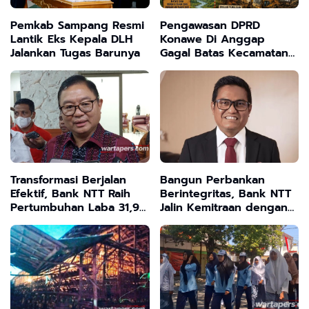
Pemkab Sampang Resmi
Pengawasan DPRD
Lantik Eks Kepala DLH
Konawe Di Anggap
Jalankan Tugas Barunya
Gagal Batas Kecamatan
Pondidaha - Amonggedo
Tak Terselesaikan, Tanah
Ulayat Jadi Korban
Transformasi Berjalan
Bangun Perbankan
Efektif, Bank NTT Raih
Berintegritas, Bank NTT
Pertumbuhan Laba 31,94
Jalin Kemitraan dengan
Persen
Kejati NTT