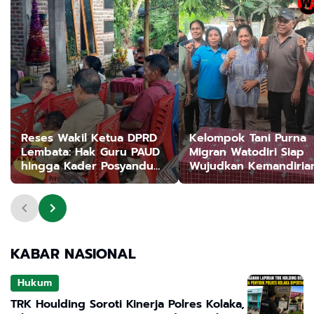
Reses Wakil Ketua DPRD
Kelompok Tani Purna
Lembata: Hak Guru PAUD
Migran Watodiri Siap
hingga Kader Posyandu
Wujudkan Kemandiria
Tertunda Akibat PMK 81
Ekonomi Keluarga
KABAR NASIONAL
Hukum
TRK Houlding Soroti Kinerja Polres Kolaka,