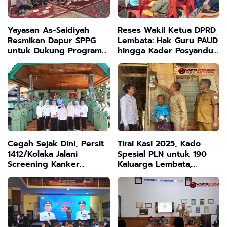
Yayasan As-Saidiyah
Reses Wakil Ketua DPRD
Resmikan Dapur SPPG
Lembata: Hak Guru PAUD
untuk Dukung Program
hingga Kader Posyandu
Makan Bergizi Gratis di
Tertunda Akibat PMK 81
Bangkalan
Cegah Sejak Dini, Persit
Tirai Kasi 2025, Kado
1412/Kolaka Jalani
Spesial PLN untuk 190
Screening Kanker
Kaluarga Lembata,
Serviks dengan
Wabup Nasir Hadirkan
Teknologi HPV DNA
Cahaya di Rumah Ibu
Maria