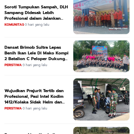
Soroti Tumpukan Sampah, DLH
Sampang Didesak Lebih
Profesional dalam Jalankan
Tugas
KOMUNITAS
•
3 hari yang lalu
Dansat Brimob Sultra Lepas
Benih Ikan Lele Di Mako Kompi
2 Batalion C Peloper Dukung
ketahanan Pangan Nasional
PERISTIWA
•
3 hari yang lalu
Wujudkan Prajurit Tertib dan
Profesional, Pasi Intel Kodim
1412/Kolaka Sidak Helm dan
Kendaraan
PERISTIWA
•
3 hari yang lalu