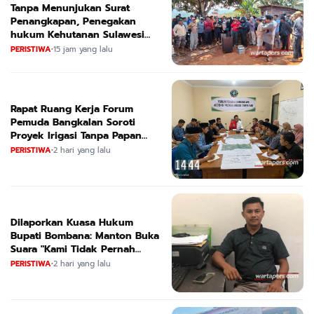
Tanpa Menunjukan Surat
Penangkapan, Penegakan
hukum Kehutanan Sulawesi
Selatan Culik Petani Ladah Di
PERISTIWA
•
15 jam yang lalu
Loeha Raya.
Rapat Ruang Kerja Forum
Pemuda Bangkalan Soroti
Proyek Irigasi Tanpa Papan
Nama
PERISTIWA
•
2 hari yang lalu
Dilaporkan Kuasa Hukum
Bupati Bombana: Manton Buka
Suara "Kami Tidak Pernah
Menutup Ruang Hak Jawab"
PERISTIWA
•
2 hari yang lalu