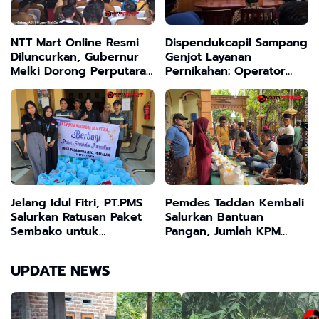
NTT Mart Online Resmi
Dispendukcapil Sampang
Diluncurkan, Gubernur
Genjot Layanan
Melki Dorong Perputaran
Pernikahan: Operator
Ekonomi Daerah
KUA Ikuti Bimtek Inovasi
"Marlena Tuku Santan"
Jelang Idul Fitri, PT.PMS
Pemdes Taddan Kembali
Salurkan Ratusan Paket
Salurkan Bantuan
Sembako untuk
Pangan, Jumlah KPM
Masyarakat Lingkar
Meningkat
Tambang
UPDATE NEWS