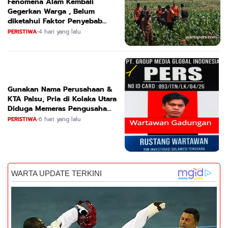
Fenomena Alam Kembali
Gegerkan Warga , Belum
diketahui Faktor Penyebab
Suara
PERISTIWA
•
4 hari yang lalu
Gunakan Nama Perusahaan &
KTA Palsu, Pria di Kolaka Utara
Diduga Memeras Pengusaha
Tambang dan Minyak
PERISTIWA
•
6 hari yang lalu