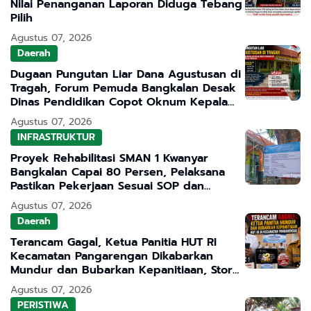
Nilai Penanganan Laporan Diduga Tebang
Pilih
Agustus 07, 2026
Daerah
Dugaan Pungutan Liar Dana Agustusan di
Tragah, Forum Pemuda Bangkalan Desak
Dinas Pendidikan Copot Oknum Kepala
Sekolah
Agustus 07, 2026
INFRASTRUKTUR
Proyek Rehabilitasi SMAN 1 Kwanyar
Bangkalan Capai 80 Persen, Pelaksana
Pastikan Pekerjaan Sesuai SOP dan
Transparan
Agustus 07, 2026
Daerah
Terancam Gagal, Ketua Panitia HUT RI
Kecamatan Pangarengan Dikabarkan
Mundur dan Bubarkan Kepanitiaan, Story
WhatsApp ASN Jadi Sorotan
Agustus 07, 2026
PERISTIWA