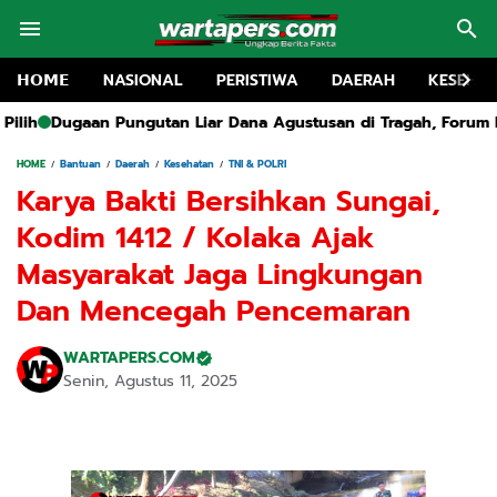
𝗛𝗢𝗠𝗘
NASIONAL
PERISTIWA
DAERAH
KESEHA
iar Dana Agustusan di Tragah, Forum Pemuda Bangkalan Desak
HOME
Bantuan
Daerah
Kesehatan
TNI & POLRI
Karya Bakti Bersihkan Sungai,
Kodim 1412 / Kolaka Ajak
Masyarakat Jaga Lingkungan
Dan Mencegah Pencemaran
WARTAPERS.COM
Senin, Agustus 11, 2025