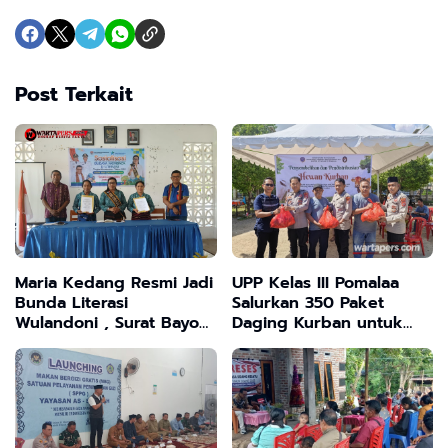
Post Terkait
Maria Kedang Resmi Jadi
UPP Kelas III Pomalaa
Bunda Literasi
Salurkan 350 Paket
Wulandoni , Surat Bayo
Daging Kurban untuk
Tuaq: “Membaca Bukan
Warga dan Mitra
Sekadar Kewajiban, tapi
Pelabuhan
Gaya Hidup”