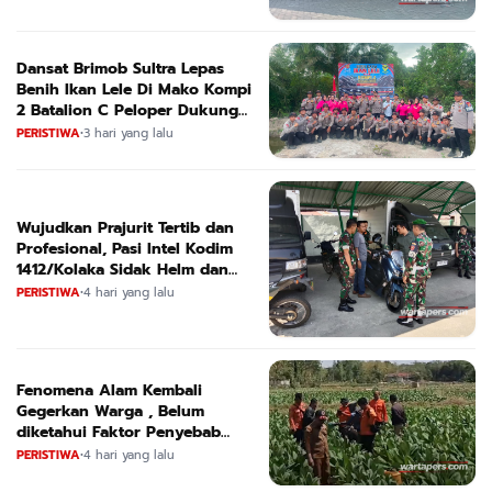
Dansat Brimob Sultra Lepas
Benih Ikan Lele Di Mako Kompi
2 Batalion C Peloper Dukung
ketahanan Pangan Nasional
PERISTIWA
•
3 hari yang lalu
Wujudkan Prajurit Tertib dan
Profesional, Pasi Intel Kodim
1412/Kolaka Sidak Helm dan
Kendaraan
PERISTIWA
•
4 hari yang lalu
Fenomena Alam Kembali
Gegerkan Warga , Belum
diketahui Faktor Penyebab
Suara
PERISTIWA
•
4 hari yang lalu