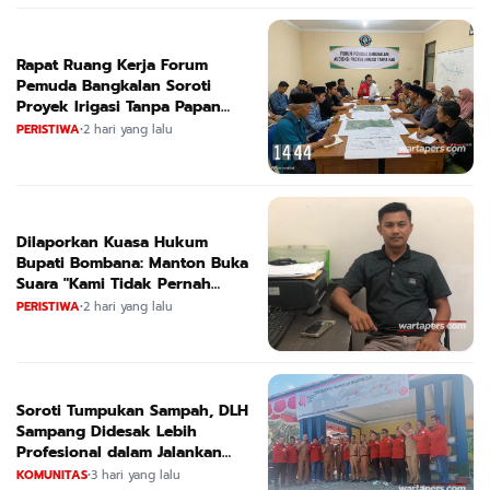
Rapat Ruang Kerja Forum
Pemuda Bangkalan Soroti
Proyek Irigasi Tanpa Papan
Nama
PERISTIWA
•
2 hari yang lalu
Dilaporkan Kuasa Hukum
Bupati Bombana: Manton Buka
Suara "Kami Tidak Pernah
Menutup Ruang Hak Jawab"
PERISTIWA
•
2 hari yang lalu
Soroti Tumpukan Sampah, DLH
Sampang Didesak Lebih
Profesional dalam Jalankan
Tugas
KOMUNITAS
•
3 hari yang lalu