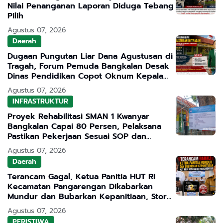
Nilai Penanganan Laporan Diduga Tebang
Pilih
Agustus 07, 2026
Daerah
Dugaan Pungutan Liar Dana Agustusan di
Tragah, Forum Pemuda Bangkalan Desak
Dinas Pendidikan Copot Oknum Kepala
Sekolah
Agustus 07, 2026
INFRASTRUKTUR
Proyek Rehabilitasi SMAN 1 Kwanyar
Bangkalan Capai 80 Persen, Pelaksana
Pastikan Pekerjaan Sesuai SOP dan
Transparan
Agustus 07, 2026
Daerah
Terancam Gagal, Ketua Panitia HUT RI
Kecamatan Pangarengan Dikabarkan
Mundur dan Bubarkan Kepanitiaan, Story
WhatsApp ASN Jadi Sorotan
Agustus 07, 2026
PERISTIWA