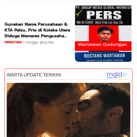
Gunakan Nama Perusahaan &
KTA Palsu, Pria di Kolaka Utara
Diduga Memeras Pengusaha
Tambang dan Minyak
PERISTIWA
•
1 minggu yang lalu