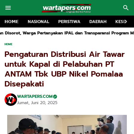
𝗛𝗢𝗠𝗘
NASIONAL
PERISTIWA
DAERAH
KESEHA
kan IPAL dan Transparansi Program Makan Bergizi Gratis
TRK 
HOME
Pengaturan Distribusi Air Tawar
untuk Kapal di Pelabuhan PT
ANTAM Tbk UBP Nikel Pomalaa
Disepakati
WARTAPERS.COM
Jumat, Juni 20, 2025