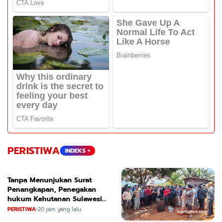
PERISTIWA
INDEKS +
Tanpa Menunjukan Surat
Penangkapan, Penegakan
hukum Kehutanan Sulawesi
Selatan Culik Petani Ladah Di
PERISTIWA
•
20 jam yang lalu
Loeha Raya.