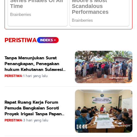
PERISTIWA
INDEKS +
Tanpa Menunjukan Surat
Penangkapan, Penegakan
hukum Kehutanan Sulawesi
Selatan Culik Petani Ladah Di
PERISTIWA
•
1 hari yang lalu
Loeha Raya.
Rapat Ruang Kerja Forum
Pemuda Bangkalan Soroti
Proyek Irigasi Tanpa Papan
Nama
PERISTIWA
•
3 hari yang lalu