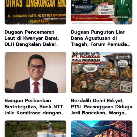
Dugaan Pencemaran
Dugaan Pungutan Liar
Laut di Kwanyar Barat,
Dana Agustusan di
DLH Bangkalan Bakal
Tragah, Forum Pemuda
Sidak Pabrik Kepiting
Bangkalan Desak Dinas
Pendidikan Copot
Oknum Kepala Sekolah
Bangun Perbankan
Berdalih Demi Rakyat,
Berintegritas, Bank NTT
PTSL Pacanggaan Diduga
Jalin Kemitraan dengan
Jadi Bancakan, Warga
Kejati NTT
Dusun Cangge Angkat
Bicara