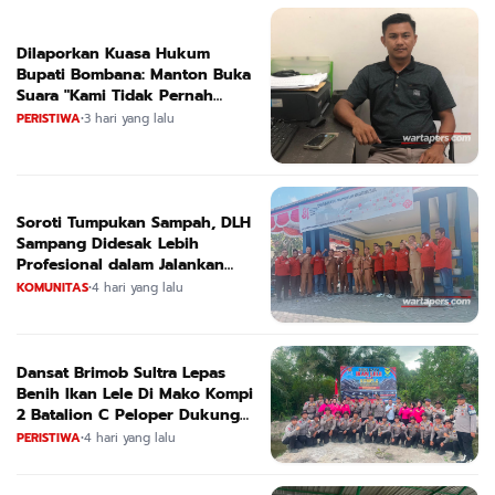
Dilaporkan Kuasa Hukum
Bupati Bombana: Manton Buka
Suara "Kami Tidak Pernah
Menutup Ruang Hak Jawab"
PERISTIWA
•
3 hari yang lalu
Soroti Tumpukan Sampah, DLH
Sampang Didesak Lebih
Profesional dalam Jalankan
Tugas
KOMUNITAS
•
4 hari yang lalu
Dansat Brimob Sultra Lepas
Benih Ikan Lele Di Mako Kompi
2 Batalion C Peloper Dukung
ketahanan Pangan Nasional
PERISTIWA
•
4 hari yang lalu