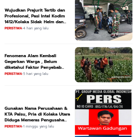
Wujudkan Prajurit Tertib dan
Profesional, Pasi Intel Kodim
1412/Kolaka Sidak Helm dan
Kendaraan
PERISTIWA
•
4 hari yang lalu
Fenomena Alam Kembali
Gegerkan Warga , Belum
diketahui Faktor Penyebab
Suara
PERISTIWA
•
5 hari yang lalu
Gunakan Nama Perusahaan &
KTA Palsu, Pria di Kolaka Utara
Diduga Memeras Pengusaha
Tambang dan Minyak
PERISTIWA
•
1 minggu yang lalu