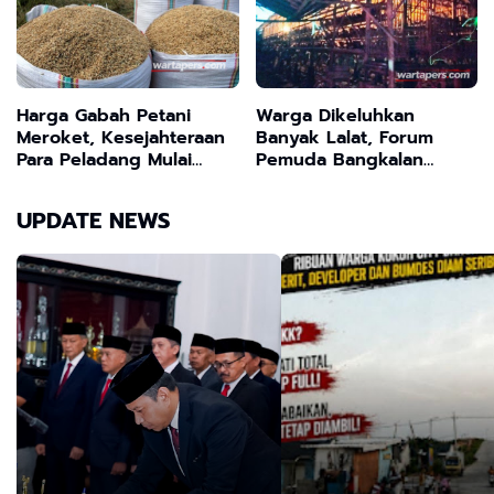
Harga Gabah Petani
Warga Dikeluhkan
Meroket, Kesejahteraan
Banyak Lalat, Forum
Para Peladang Mulai
Pemuda Bangkalan
Terjamin
Desak Dinas Peternakan
Sidak dan Tutup
UPDATE NEWS
Peternakan Ayam Tanpa
Izin