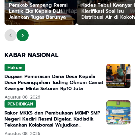
Pemkab Sampang Resmi
Kades Tebul Kwanyar 
Lantik Eks Kepala DLH
Klarifikasi Soal Isu
Jalankan Tugas Barunya
Distribusi Air di Kokoh
City: Murni Kendala Te
dan Sudah Ditangani
KABAR NASIONAL
Hukum
Dugaan Pemerasan Dana Desa Kepala
Desa Pesanggahan Tuding Oknum Camat
Kwanyar Minta Setoran Rp10 Juta
Agustus 08, 2026
PENDIDIKAN
Rakor MKKS dan Pembukaan MGMP SMP
Negeri Kediri Resmi Digelar, Kadisdik
Tekankan Kolaborasi Wujudkan
Pendidikan Bermutu
Agustus 08, 2026