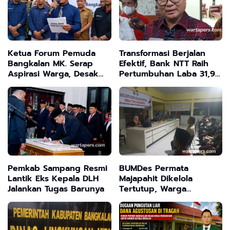
Ketua Forum Pemuda
Transformasi Berjalan
Bangkalan MK. Serap
Efektif, Bank NTT Raih
Aspirasi Warga, Desak
Pertumbuhan Laba 31,94
Evaluasi Kinerja Pejabat
Persen
Daerah
Pemkab Sampang Resmi
BUMDes Permata
Lantik Eks Kepala DLH
Majapahit Dikelola
Jalankan Tugas Barunya
Tertutup, Warga
Tanjangrono Tuntut
Kejelasan