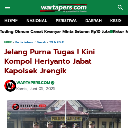
𝗛𝗢𝗠𝗘
NASIONAL
PERISTIWA
DAERAH
KESEHA
Minta Setoran Rp10 Juta
Rakor MKKS dan Pembukaan MGMP SMP 
HOME
Barita terbaru
Daerah
TNI & POLRI
Jelang Purna Tugas ! Kini
Kompol Heriyanto Jabat
Kapolsek Jrengik
WARTAPERS.COM
Kamis, Juni 05, 2025