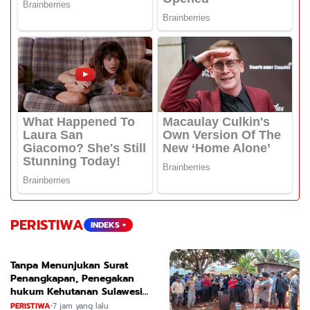
PERISTIWA
INDEKS +
Tanpa Menunjukan Surat
Penangkapan, Penegakan
hukum Kehutanan Sulawesi
Selatan Culik Petani Ladah Di
PERISTIWA
•
7 jam yang lalu