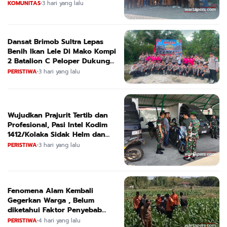
Tugas
KOMUNITAS
•
3 hari yang lalu
Dansat Brimob Sultra Lepas
Benih Ikan Lele Di Mako Kompi
2 Batalion C Peloper Dukung
ketahanan Pangan Nasional
PERISTIWA
•
3 hari yang lalu
Wujudkan Prajurit Tertib dan
Profesional, Pasi Intel Kodim
1412/Kolaka Sidak Helm dan
Kendaraan
PERISTIWA
•
3 hari yang lalu
Fenomena Alam Kembali
Gegerkan Warga , Belum
diketahui Faktor Penyebab
Suara
PERISTIWA
•
4 hari yang lalu