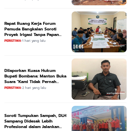
Loeha Raya.
Rapat Ruang Kerja Forum
Pemuda Bangkalan Soroti
Proyek Irigasi Tanpa Papan
Nama
PERISTIWA
•
1 hari yang lalu
Dilaporkan Kuasa Hukum
Bupati Bombana: Manton Buka
Suara "Kami Tidak Pernah
Menutup Ruang Hak Jawab"
PERISTIWA
•
2 hari yang lalu
Soroti Tumpukan Sampah, DLH
Sampang Didesak Lebih
Profesional dalam Jalankan