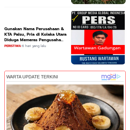
Gunakan Nama Perusahaan &
KTA Palsu, Pria di Kolaka Utara
Diduga Memeras Pengusaha
Tambang dan Minyak
PERISTIWA
•
6 hari yang lalu