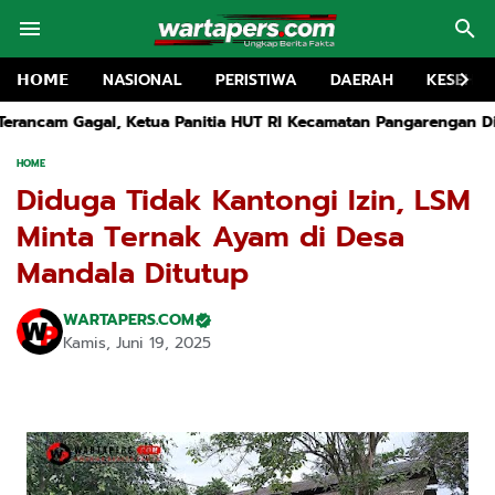
𝗛𝗢𝗠𝗘
NASIONAL
PERISTIWA
DAERAH
KESEHA
 Panitia HUT RI Kecamatan Pangarengan Dikabarkan Mundur dan
HOME
Diduga Tidak Kantongi Izin, LSM
Minta Ternak Ayam di Desa
Mandala Ditutup
WARTAPERS.COM
Kamis, Juni 19, 2025