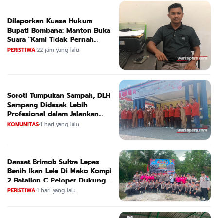
Dilaporkan Kuasa Hukum
Bupati Bombana: Manton Buka
Suara "Kami Tidak Pernah
Menutup Ruang Hak Jawab"
PERISTIWA
•
22 jam yang lalu
Soroti Tumpukan Sampah, DLH
Sampang Didesak Lebih
Profesional dalam Jalankan
Tugas
KOMUNITAS
•
1 hari yang lalu
Dansat Brimob Sultra Lepas
Benih Ikan Lele Di Mako Kompi
2 Batalion C Peloper Dukung
ketahanan Pangan Nasional
PERISTIWA
•
1 hari yang lalu