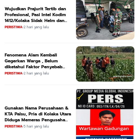
Wujudkan Prajurit Tertib dan
Profesional, Pasi Intel Kodim
1412/Kolaka Sidak Helm dan
Kendaraan
PERISTIWA
•
2 hari yang lalu
Fenomena Alam Kembali
Gegerkan Warga , Belum
diketahui Faktor Penyebab
Suara
PERISTIWA
•
2 hari yang lalu
Gunakan Nama Perusahaan &
KTA Palsu, Pria di Kolaka Utara
Diduga Memeras Pengusaha
Tambang dan Minyak
PERISTIWA
•
5 hari yang lalu