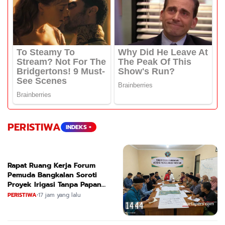
PERISTIWA
INDEKS +
Rapat Ruang Kerja Forum
Pemuda Bangkalan Soroti
Proyek Irigasi Tanpa Papan
Nama
PERISTIWA
•
17 jam yang lalu