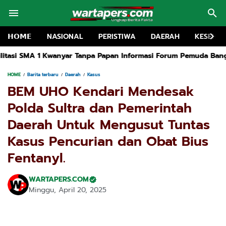
𝗛𝗢𝗠𝗘
NASIONAL
PERISTIWA
DAERAH
KESEHA
anpa Papan Informasi Forum Pemuda Bangkalan Siap Lapokan
R
HOME
Barita terbaru
Daerah
Kasus
BEM UHO Kendari Mendesak
Polda Sultra dan Pemerintah
Daerah Untuk Mengusut Tuntas
Kasus Pencurian dan Obat Bius
Fentanyl.
WARTAPERS.COM
Minggu, April 20, 2025