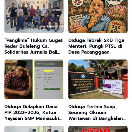
“Panglima” Hukum Gugat
Diduga Tabrak SKB Tiga
Radar Buleleng Cs,
Menteri, Pungli PTSL di
Solidaritas Jurnalis Bali
Desa Pacanggaan
Siapkan Perlawanan
Disorot, Pj Kades
Hukum
Bungkam
Diduga Gelapkan Dana
Diduga Terima Suap,
PIP 2022–2026, Ketua
Seorang Oknum
Yayasan SMP Memasuki
Wartawan di Bangkalan
Babak Baru Menunggu
Tutupi Kasus
Panggilan Kejaksaan
Pemotongan Dana PIP