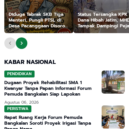
Diduga Tabrak SKB Tiga
Status Tersangka KPK
Menteri, Pungli PTSL di
Dana Hibah Jatim, MH
Desa Pacanggaan Disorot,
Tampak Dampingi Pej
Pj Kades Bungkam
di Bangkalan
KABAR NASIONAL
PENDIDIKAN
Dugaan Proyek Rehabilitasi SMA 1
Kwanyar Tanpa Papan Informasi Forum
Pemuda Bangkalan Siap Lapokan
Agustus 06, 2026
PERISTIWA
Rapat Ruang Kerja Forum Pemuda
Bangkalan Soroti Proyek Irigasi Tanpa
Papan Nama