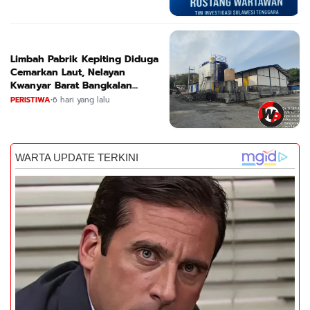
Limbah Pabrik Kepiting Diduga
Cemarkan Laut, Nelayan
Kwanyar Barat Bangkalan
Desak DLH Turun Tangan
PERISTIWA
•
6 hari yang lalu