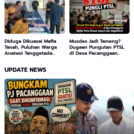
Negeri
Diduga Dikuasai Mafia
Musdes Jadi Tameng?
Tanah, Puluhan Warga
Dugaan Pungutan PTSL
Anaiwoi Tanggetada
di Desa Pacanggaan
Terancam Kehilangan
Dinilai Perlu Diusut
Lahan Sejak Ada PSN
Aparat dan Inspektorat
UPDATE NEWS