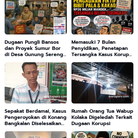
Dugaan Pungli Bansos
Memasuki 7 Bulan
dan Proyek Sumur Bor
Penyidikan, Penetapan
di Desa Gunung Sereng,
Tersangka Kasus Korupsi
Kades Terancam
Rp26 Miliar
Dilaporkan
Dipertanyakan
Sepakat Berdamai, Kasus
Rumah Orang Tua Wabup
Pengeroyokan di Konang
Kolaka Digeledah Terkait
Bangkalan Diselesaikan
Dugaan Korupsi
Lewat Restorative Justice