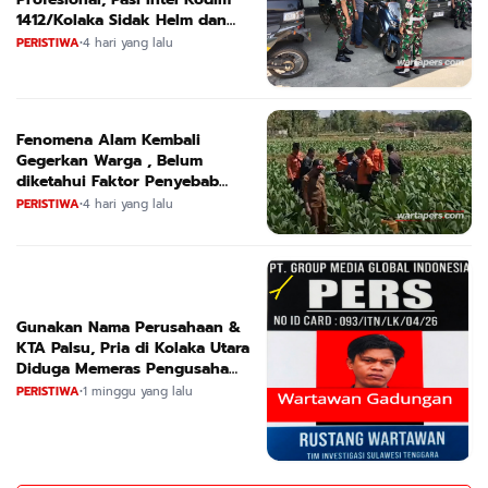
1412/Kolaka Sidak Helm dan
Kendaraan
PERISTIWA
•
4 hari yang lalu
Fenomena Alam Kembali
Gegerkan Warga , Belum
diketahui Faktor Penyebab
Suara
PERISTIWA
•
4 hari yang lalu
Gunakan Nama Perusahaan &
KTA Palsu, Pria di Kolaka Utara
Diduga Memeras Pengusaha
Tambang dan Minyak
PERISTIWA
•
1 minggu yang lalu