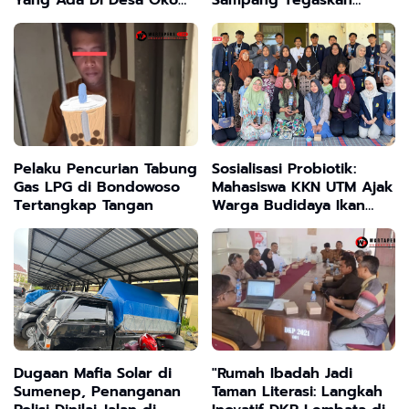
Yang Ada Di Desa Oko
Sampang Tegaskan
Oko Dusun 2 Lawanie
Kesenian ini Tetap
Sah Milik Pak Nassar
Dilestarikan
Pelaku Pencurian Tabung
Sosialisasi Probiotik:
Gas LPG di Bondowoso
Mahasiswa KKN UTM Ajak
Tertangkap Tangan
Warga Budidaya Ikan
dan Udang yang Lebih
Sehat dan Optimal
Dugaan Mafia Solar di
"Rumah Ibadah Jadi
Sumenep, Penanganan
Taman Literasi: Langkah