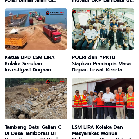
Polisi Dinilai Jalan di
Inovatif DKP Lembata di
Tempat
Tahun 2025"
Ketua DPD LSM LIRA
POLRI dan YPKTB
Kolaka Serukan
Siapkan Pemimpin Masa
Investigasi Dugaan
Depan Lewat Kereta
Penjualan Ore Nikel PT
Kader Bangsa: “Students
VALE Tanpa RKAB
of Today, Leaders of
Tomorrow”
Tambang Batu Galian C
LSM LIRA Kolaka Dan
Di Desa Tamborasi Di
Masyarakat Wonua