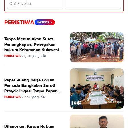
PERISTIWA
INDEKS +
Tanpa Menunjukan Surat
Penangkapan, Penegakan
hukum Kehutanan Sulawesi
Selatan Culik Petani Ladah Di
PERISTIWA
•
21 jam yang lalu
Loeha Raya.
Rapat Ruang Kerja Forum
Pemuda Bangkalan Soroti
Proyek Irigasi Tanpa Papan
Nama
PERISTIWA
•
2 hari yang lalu
Dilaporkan Kuasa Hukum