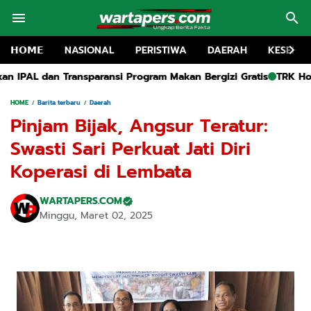
𝗛𝗢𝗠𝗘
NASIONAL
PERISTIWA
DAERAH
KESEHA
rogram Makan Bergizi Gratis
TRK Houlding Soroti Kinerja Polre
HOME
Barita terbaru
Daerah
Pinjam Bijak, Angsur Teratur:
Swasti Sari Perkuat Jati Diri
Koperasi di Lembata
WARTAPERS.COM
Minggu, Maret 02, 2025