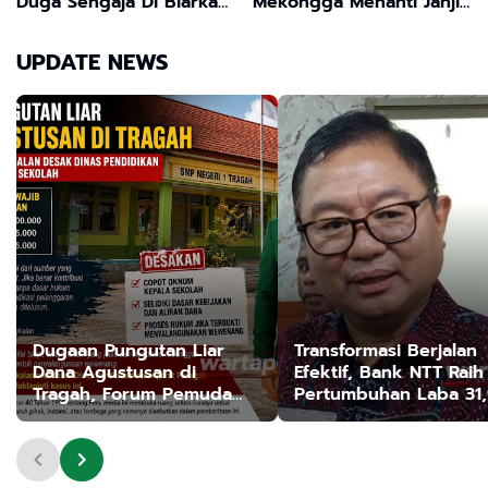
Duga Sengaja Di Biarkan
Mekongga Menanti Janji
Beroperasi Karna Diduga
Janji PT.VALE Untuk
Ada Kong KaliKong.
Bangun SMELTER Bukan
UPDATE NEWS
Sekedar Seremoni
Dugaan Pungutan Liar
Transformasi Berjalan
Dana Agustusan di
Efektif, Bank NTT Raih
Tragah, Forum Pemuda
Pertumbuhan Laba 31
Bangkalan Desak Dinas
Persen
Pendidikan Copot Oknum
Kepala Sekolah