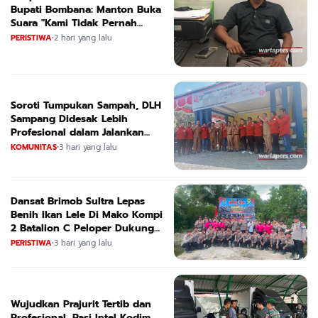
Bupati Bombana: Manton Buka
Suara "Kami Tidak Pernah
Menutup Ruang Hak Jawab"
PERISTIWA
•
2 hari yang lalu
Soroti Tumpukan Sampah, DLH
Sampang Didesak Lebih
Profesional dalam Jalankan
Tugas
KOMUNITAS
•
3 hari yang lalu
Dansat Brimob Sultra Lepas
Benih Ikan Lele Di Mako Kompi
2 Batalion C Peloper Dukung
ketahanan Pangan Nasional
PERISTIWA
•
3 hari yang lalu
Wujudkan Prajurit Tertib dan
Profesional, Pasi Intel Kodim