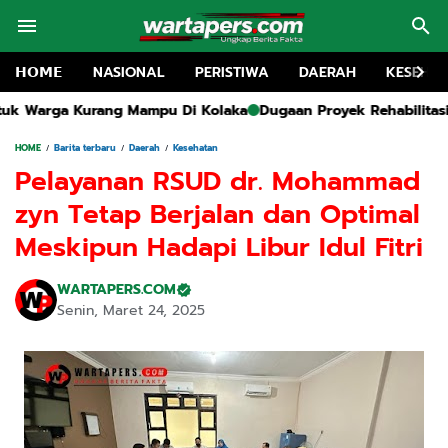
𝗛𝗢𝗠𝗘
NASIONAL
PERISTIWA
DAERAH
KESEHA
mpu Di Kolaka
Dugaan Proyek Rehabilitasi SMA 1 Kwanyar Tanp
HOME
Barita terbaru
Daerah
Kesehatan
Pelayanan RSUD dr. Mohammad
zyn Tetap Berjalan dan Optimal
Meskipun Hadapi Libur Idul Fitri
WARTAPERS.COM
Senin, Maret 24, 2025