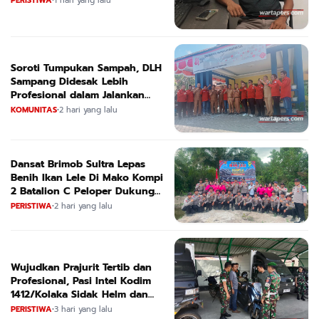
PERISTIWA
•
1 hari yang lalu
Soroti Tumpukan Sampah, DLH
Sampang Didesak Lebih
Profesional dalam Jalankan
Tugas
KOMUNITAS
•
2 hari yang lalu
Dansat Brimob Sultra Lepas
Benih Ikan Lele Di Mako Kompi
2 Batalion C Peloper Dukung
ketahanan Pangan Nasional
PERISTIWA
•
2 hari yang lalu
Wujudkan Prajurit Tertib dan
Profesional, Pasi Intel Kodim
1412/Kolaka Sidak Helm dan
Kendaraan
PERISTIWA
•
3 hari yang lalu