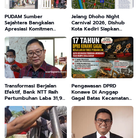
PUDAM Sumber
Jelang Dhoho Night
Sejahtera Bangkalan
Carnival 2026, Dishub
Apresiasi Komitmen
Kota Kediri Siapkan
Bupati dan Ketua TP
Skema Rekayasa Lalu
PKK Dukung Program
Lintas
Prioritas Nasional
Transformasi Berjalan
Pengawasan DPRD
Efektif, Bank NTT Raih
Konawe Di Anggap
Pertumbuhan Laba 31,94
Gagal Batas Kecamatan
Persen
Pondidaha - Amonggedo
Tak Terselesaikan, Tanah
Ulayat Jadi Korban