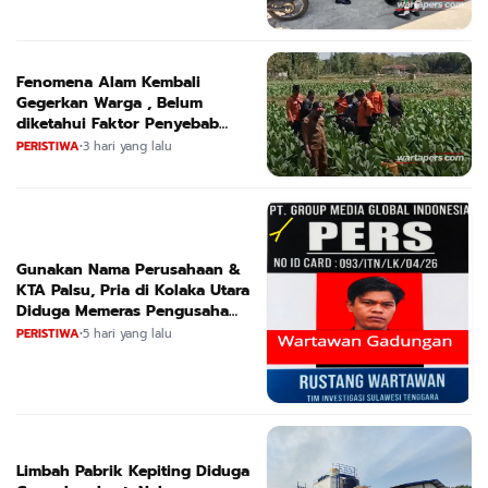
Fenomena Alam Kembali
Gegerkan Warga , Belum
diketahui Faktor Penyebab
Suara
PERISTIWA
•
3 hari yang lalu
Gunakan Nama Perusahaan &
KTA Palsu, Pria di Kolaka Utara
Diduga Memeras Pengusaha
Tambang dan Minyak
PERISTIWA
•
5 hari yang lalu
Limbah Pabrik Kepiting Diduga