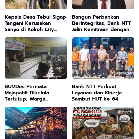
Kepala Desa Tebul Sigap
Bangun Perbankan
Tangani Kerusakan
Berintegritas, Bank NTT
Sanyo di Kokoh City
Jalin Kemitraan dengan
Kwanyar Bangkalan
Kejati NTT
BUMDes Permata
Bank NTT Perkuat
Majapahit Dikelola
Layanan dan Kinerja
Tertutup, Warga
Sambut HUT ke-64
Tanjangrono Tuntut
Kejelasan