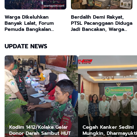
Warga Dikeluhkan
Berdalih Demi Rakyat,
Banyak Lalat, Forum
PTSL Pacanggaan Diduga
Pemuda Bangkalan
Jadi Bancakan, Warga
Desak Dinas Peternakan
Dusun Cangge Angkat
Sidak dan Tutup
Bicara
UPDATE NEWS
Peternakan Ayam Tanpa
Izin
Kodim 1412/Kolaka Gelar
Cegah Kanker Sedini
Donor Darah Sambut HUT
Mungkin, Dharmayukti