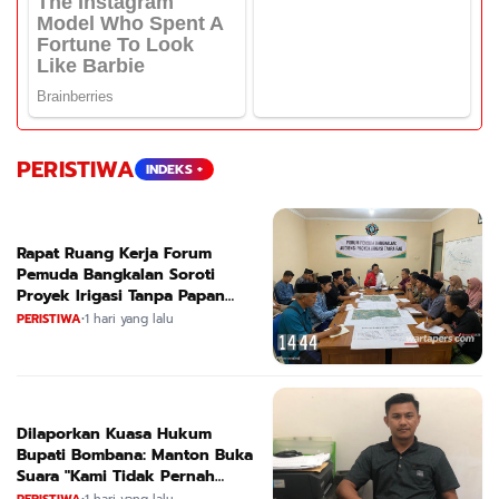
PERISTIWA
INDEKS +
Rapat Ruang Kerja Forum
Pemuda Bangkalan Soroti
Proyek Irigasi Tanpa Papan
Nama
PERISTIWA
•
1 hari yang lalu
Dilaporkan Kuasa Hukum
Bupati Bombana: Manton Buka
Suara "Kami Tidak Pernah
Menutup Ruang Hak Jawab"