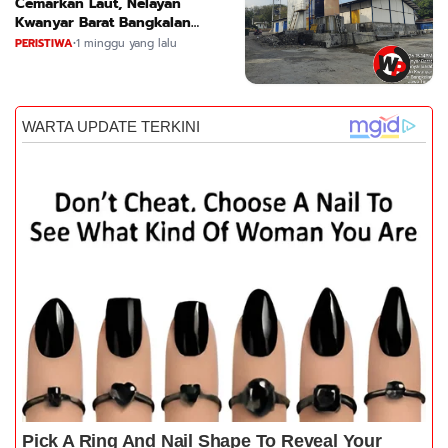
Cemarkan Laut, Nelayan
Kwanyar Barat Bangkalan
Desak DLH Turun Tangan
PERISTIWA
•
1 minggu yang lalu