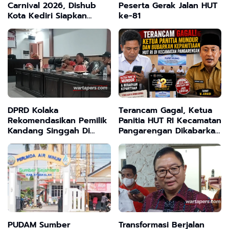
Carnival 2026, Dishub
Peserta Gerak Jalan HUT
Kota Kediri Siapkan
ke-81
Skema Rekayasa Lalu
Lintas
DPRD Kolaka
Terancam Gagal, Ketua
Rekomendasikan Pemilik
Panitia HUT RI Kecamatan
Kandang Singgah Di
Pangarengan Dikabarkan
Laloeha Di Hentikan
Mundur dan Bubarkan
Sementara Karena Tak
Kepanitiaan, Story
Sesuai Izin
WhatsApp ASN Jadi
Sorotan
PUDAM Sumber
Transformasi Berjalan