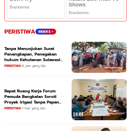
PERISTIWA
INDEKS +
Tanpa Menunjukan Surat
Penangkapan, Penegakan
hukum Kehutanan Sulawesi
Selatan Culik Petani Ladah Di
PERISTIWA
•
6 jam yang lalu
Loeha Raya.
Rapat Ruang Kerja Forum
Pemuda Bangkalan Soroti
Proyek Irigasi Tanpa Papan
Nama
PERISTIWA
•
1 hari yang lalu