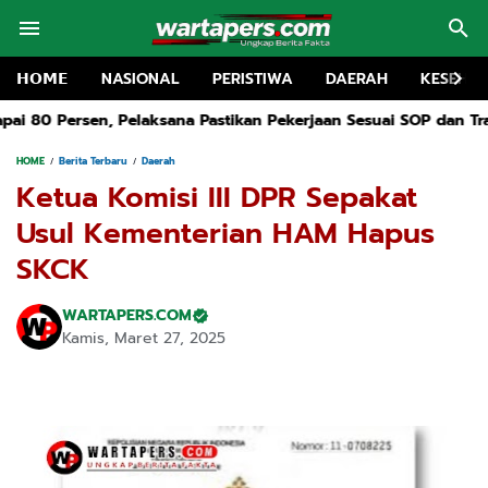
𝗛𝗢𝗠𝗘
NASIONAL
PERISTIWA
DAERAH
KESEHA
a Pastikan Pekerjaan Sesuai SOP dan Transparan
Terancam Gaga
HOME
Berita Terbaru
Daerah
Ketua Komisi III DPR Sepakat
Usul Kementerian HAM Hapus
SKCK
WARTAPERS.COM
Kamis, Maret 27, 2025