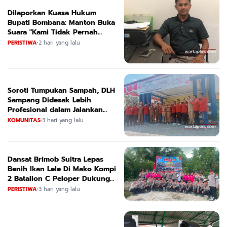
Dilaporkan Kuasa Hukum
Bupati Bombana: Manton Buka
Suara "Kami Tidak Pernah
Menutup Ruang Hak Jawab"
PERISTIWA
•
2 hari yang lalu
Soroti Tumpukan Sampah, DLH
Sampang Didesak Lebih
Profesional dalam Jalankan
Tugas
KOMUNITAS
•
3 hari yang lalu
Dansat Brimob Sultra Lepas
Benih Ikan Lele Di Mako Kompi
2 Batalion C Peloper Dukung
ketahanan Pangan Nasional
PERISTIWA
•
3 hari yang lalu