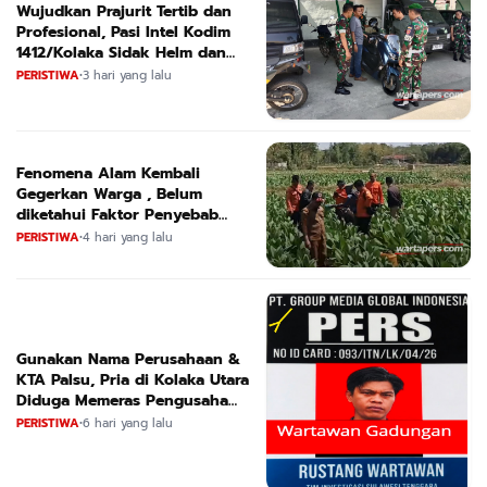
Wujudkan Prajurit Tertib dan
Profesional, Pasi Intel Kodim
1412/Kolaka Sidak Helm dan
Kendaraan
PERISTIWA
•
3 hari yang lalu
Fenomena Alam Kembali
Gegerkan Warga , Belum
diketahui Faktor Penyebab
Suara
PERISTIWA
•
4 hari yang lalu
Gunakan Nama Perusahaan &
KTA Palsu, Pria di Kolaka Utara
Diduga Memeras Pengusaha
Tambang dan Minyak
PERISTIWA
•
6 hari yang lalu