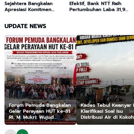
Sejahtera Bangkalan
Efektif, Bank NTT Raih
Apresiasi Komitmen
Pertumbuhan Laba 31,94
Bupati dan Ketua TP
Persen
PKK Dukung Program
UPDATE NEWS
Prioritas Nasional
Forum Pemuda Bangkalan
Kades Tebul Kwanyar 
Gelar Perayaan HUT ke-81
Klarifikasi Soal Isu
RI, M. Mukri: Wujud
Distribusi Air di Kokoh
Penghormatan kepada
City: Murni Kendala Te
Jasa Pahlawan
dan Sudah Ditangani