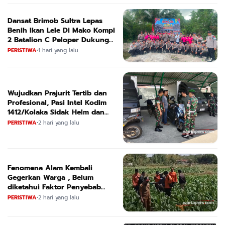
Dansat Brimob Sultra Lepas
Benih Ikan Lele Di Mako Kompi
2 Batalion C Peloper Dukung
ketahanan Pangan Nasional
PERISTIWA
•
1 hari yang lalu
Wujudkan Prajurit Tertib dan
Profesional, Pasi Intel Kodim
1412/Kolaka Sidak Helm dan
Kendaraan
PERISTIWA
•
2 hari yang lalu
Fenomena Alam Kembali
Gegerkan Warga , Belum
diketahui Faktor Penyebab
Suara
PERISTIWA
•
2 hari yang lalu