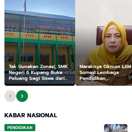
Tak Gunakan Zonasi, SMK
Maraknya Oknum LSM
Negeri 6 Kupang Buka
Somasi Lembaga
Peluang bagi Siswa dari
Pendidikan,
Berbagai Daerah
Bakesbangpol: Lemba
Punya Hak Untuk Tida
Menjawab
KABAR NASIONAL
PENDIDIKAN