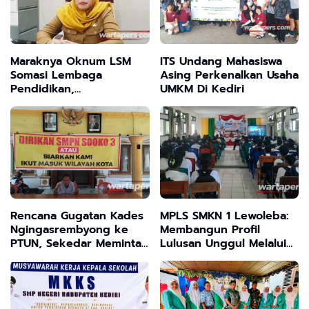
Maraknya Oknum LSM
ITS Undang Mahasiswa
Somasi Lembaga
Asing Perkenalkan Usaha
Pendidikan,
UMKM Di Kediri
Bakesbangpol: Lembaga
Punya Hak Untuk Tidak
Menjawab
Rencana Gugatan Kades
MPLS SMKN 1 Lewoleba:
Ngingasrembyong ke
Membangun Profil
PTUN, Sekedar Meminta
Lulusan Unggul Melalui
Fasilitas Pendidikan ke
Integrasi Karakter,
Pemkab Mojokerto
Wawasan Kebangsaan,
dan Gerakan 7 KAIH