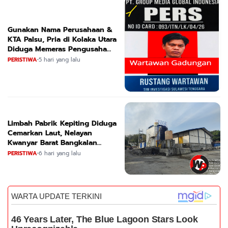
Gunakan Nama Perusahaan &
KTA Palsu, Pria di Kolaka Utara
Diduga Memeras Pengusaha
Tambang dan Minyak
PERISTIWA
•
5 hari yang lalu
Limbah Pabrik Kepiting Diduga
Cemarkan Laut, Nelayan
Kwanyar Barat Bangkalan
Desak DLH Turun Tangan
PERISTIWA
•
6 hari yang lalu