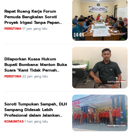
Rapat Ruang Kerja Forum
Pemuda Bangkalan Soroti
Proyek Irigasi Tanpa Papan
Nama
PERISTIWA
•
17 jam yang lalu
Dilaporkan Kuasa Hukum
Bupati Bombana: Manton Buka
Suara "Kami Tidak Pernah
Menutup Ruang Hak Jawab"
PERISTIWA
•
22 jam yang lalu
Soroti Tumpukan Sampah, DLH
Sampang Didesak Lebih
Profesional dalam Jalankan
Tugas
KOMUNITAS
•
1 hari yang lalu