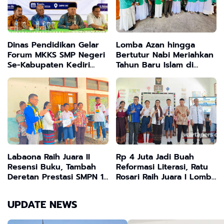
Dinas Pendidikan Gelar
Lomba Azan hingga
Forum MKKS SMP Negeri
Bertutur Nabi Meriahkan
Se-Kabupaten Kediri
Tahun Baru Islam di
Guna Evaluasi SPMB
Omesuri Lembata
Tahun 2026
Labaona Raih Juara II
Rp 4 Juta Jadi Buah
Resensi Buku, Tambah
Reformasi Literasi, Ratu
Deretan Prestasi SMPN 1
Rosari Raih Juara I Lomba
Nagawutung
Resensi Buku di Lembata
UPDATE NEWS