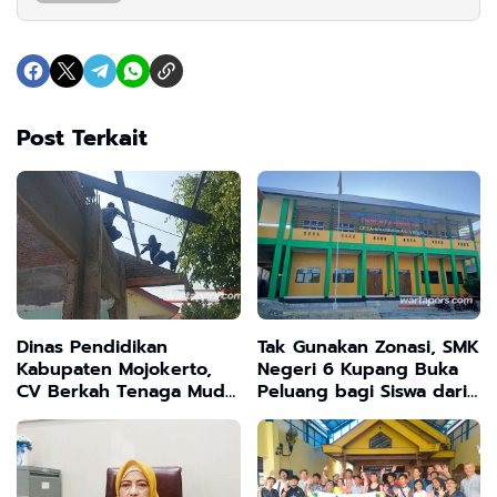
Post Terkait
Dinas Pendidikan
Tak Gunakan Zonasi, SMK
Kabupaten Mojokerto,
Negeri 6 Kupang Buka
CV Berkah Tenaga Muda,
Peluang bagi Siswa dari
dan CV Reskindo Wasa
Berbagai Daerah
Disorot Soal Dugaan
Pelanggaran K3 Proyek
TKNP II Gedeg