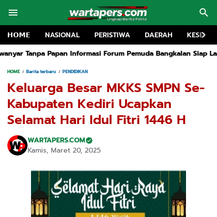
𝗛𝗢𝗠𝗘
NASIONAL
PERISTIWA
DAERAH
KESEHA
Informasi Forum Pemuda Bangkalan Siap Lapokan
Rapat Ruang 
HOME
Barita terbaru
PENDIDIKAN
Keluarga Besar MKKS SMPN Se-
Kabupaten Kediri Ucapkan
Selamat Hari Idul Fitri 1446 H
WARTAPERS.COM
Kamis, Maret 20, 2025