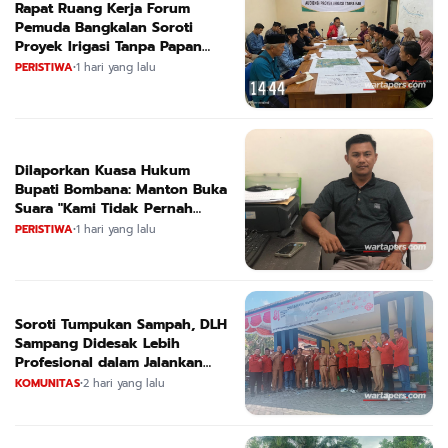
Rapat Ruang Kerja Forum
Pemuda Bangkalan Soroti
Proyek Irigasi Tanpa Papan
Nama
PERISTIWA
•
1 hari yang lalu
Dilaporkan Kuasa Hukum
Bupati Bombana: Manton Buka
Suara "Kami Tidak Pernah
Menutup Ruang Hak Jawab"
PERISTIWA
•
1 hari yang lalu
Soroti Tumpukan Sampah, DLH
Sampang Didesak Lebih
Profesional dalam Jalankan
Tugas
KOMUNITAS
•
2 hari yang lalu