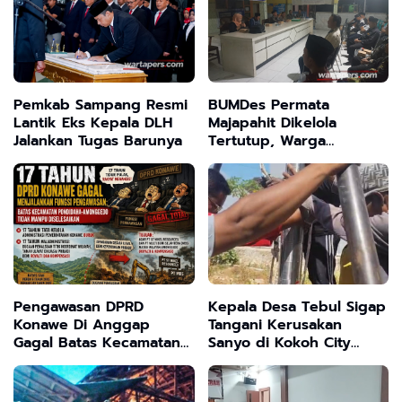
Pemkab Sampang Resmi
BUMDes Permata
Lantik Eks Kepala DLH
Majapahit Dikelola
Jalankan Tugas Barunya
Tertutup, Warga
Tanjangrono Tuntut
Kejelasan
Pengawasan DPRD
Kepala Desa Tebul Sigap
Konawe Di Anggap
Tangani Kerusakan
Gagal Batas Kecamatan
Sanyo di Kokoh City
Pondidaha - Amonggedo
Kwanyar Bangkalan
Tak Terselesaikan, Tanah
Ulayat Jadi Korban