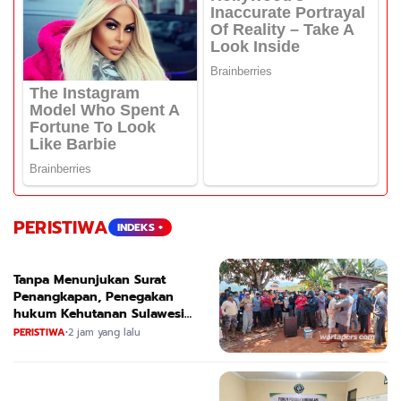
PERISTIWA
INDEKS +
Tanpa Menunjukan Surat
Penangkapan, Penegakan
hukum Kehutanan Sulawesi
Selatan Culik Petani Ladah Di
PERISTIWA
•
2 jam yang lalu
Loeha Raya.