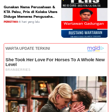
Gunakan Nama Perusahaan &
KTA Palsu, Pria di Kolaka Utara
Diduga Memeras Pengusaha
Tambang dan Minyak
PERISTIWA
•
6 hari yang lalu