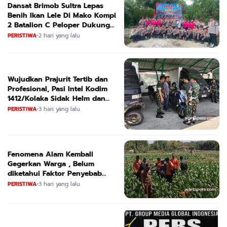
Dansat Brimob Sultra Lepas
Benih Ikan Lele Di Mako Kompi
2 Batalion C Peloper Dukung
ketahanan Pangan Nasional
PERISTIWA
•
2 hari yang lalu
Wujudkan Prajurit Tertib dan
Profesional, Pasi Intel Kodim
1412/Kolaka Sidak Helm dan
Kendaraan
PERISTIWA
•
3 hari yang lalu
Fenomena Alam Kembali
Gegerkan Warga , Belum
diketahui Faktor Penyebab
Suara
PERISTIWA
•
3 hari yang lalu