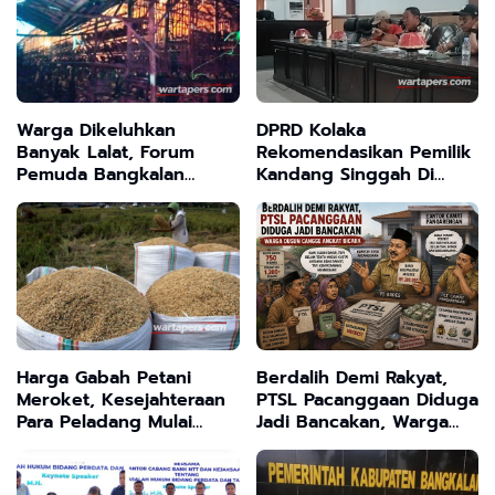
Warga Dikeluhkan
DPRD Kolaka
Banyak Lalat, Forum
Rekomendasikan Pemilik
Pemuda Bangkalan
Kandang Singgah Di
Desak Dinas Peternakan
Laloeha Di Hentikan
Sidak dan Tutup
Sementara Karena Tak
Peternakan Ayam Tanpa
Sesuai Izin
Izin
Harga Gabah Petani
Berdalih Demi Rakyat,
Meroket, Kesejahteraan
PTSL Pacanggaan Diduga
Para Peladang Mulai
Jadi Bancakan, Warga
Terjamin
Dusun Cangge Angkat
Bicara