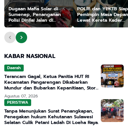
Dugaan Mafia Solar di
POLRI dan YPKTB Sia
Sumenep, Penanganan
Pemimpin Masa Depa
Polisi Dinilai Jalan di
Lewat Kereta Kader
Tempat
Bangsa: “Students of
Today, Leaders of
Tomorrow”
KABAR NASIONAL
Daerah
Terancam Gagal, Ketua Panitia HUT RI
Kecamatan Pangarengan Dikabarkan
Mundur dan Bubarkan Kepanitiaan, Story
WhatsApp ASN Jadi Sorotan
Agustus 07, 2026
PERISTIWA
Tanpa Menunjukan Surat Penangkapan,
Penegakan hukum Kehutanan Sulawesi
Selatan Culik Petani Ladah Di Loeha Raya.