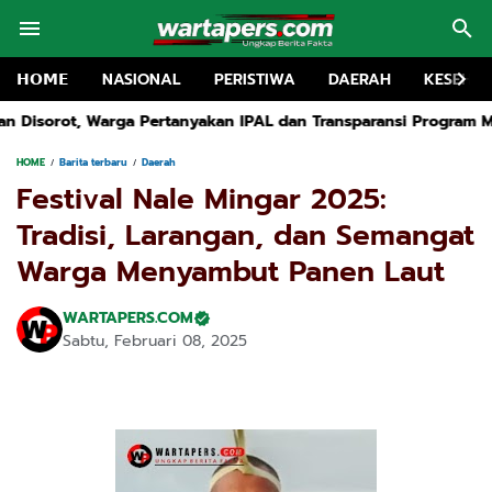
𝗛𝗢𝗠𝗘
NASIONAL
PERISTIWA
DAERAH
KESEHA
n IPAL dan Transparansi Program Makan Bergizi Gratis
TRK Ho
HOME
Barita terbaru
Daerah
Festival Nale Mingar 2025:
Tradisi, Larangan, dan Semangat
Warga Menyambut Panen Laut
WARTAPERS.COM
Sabtu, Februari 08, 2025