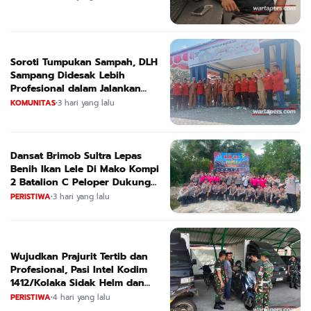
Soroti Tumpukan Sampah, DLH
Sampang Didesak Lebih
Profesional dalam Jalankan
Tugas
KOMUNITAS
•
3 hari yang lalu
Dansat Brimob Sultra Lepas
Benih Ikan Lele Di Mako Kompi
2 Batalion C Peloper Dukung
ketahanan Pangan Nasional
PERISTIWA
•
3 hari yang lalu
Wujudkan Prajurit Tertib dan
Profesional, Pasi Intel Kodim
1412/Kolaka Sidak Helm dan
Kendaraan
PERISTIWA
•
4 hari yang lalu