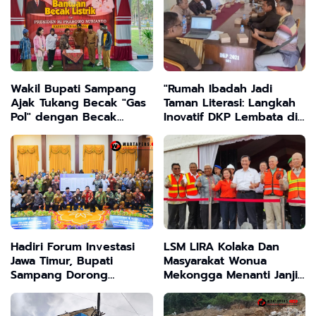
Wakil Bupati Sampang
"Rumah Ibadah Jadi
Ajak Tukang Becak "Gas
Taman Literasi: Langkah
Pol" dengan Becak
Inovatif DKP Lembata di
Listrik Bantuan Presiden
Tahun 2025"
Prabowo
Hadiri Forum Investasi
LSM LIRA Kolaka Dan
Jawa Timur, Bupati
Masyarakat Wonua
Sampang Dorong
Mekongga Menanti Janji
Percepatan Ekonomi dan
Janji PT.VALE Untuk
Penciptaan Lapangan
Bangun SMELTER Bukan