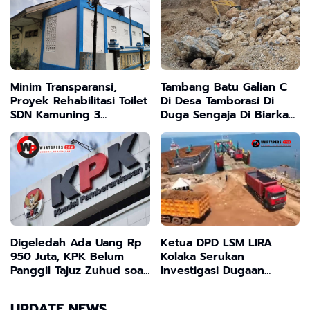
Kerja
Sekedar Seremoni
Minim Transparansi,
Tambang Batu Galian C
Proyek Rehabilitasi Toilet
Di Desa Tamborasi Di
SDN Kamuning 3
Duga Sengaja Di Biarkan
Sampang Tuai Kritik
Beroperasi Karna Diduga
Ada Kong KaliKong.
Digeledah Ada Uang Rp
Ketua DPD LSM LIRA
950 Juta, KPK Belum
Kolaka Serukan
Panggil Tajuz Zuhud soal
Investigasi Dugaan
Kasus Korupsi Dana
Penjualan Ore Nikel PT
Hibah Jatim
VALE Tanpa RKAB
UPDATE NEWS