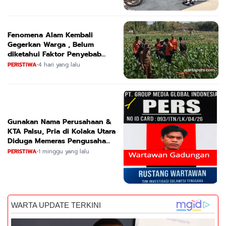
Fenomena Alam Kembali
Gegerkan Warga , Belum
diketahui Faktor Penyebab
Suara
PERISTIWA
•
4 hari yang lalu
Gunakan Nama Perusahaan &
KTA Palsu, Pria di Kolaka Utara
Diduga Memeras Pengusaha
Tambang dan Minyak
PERISTIWA
•
1 minggu yang lalu