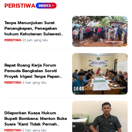
PERISTIWA
INDEKS +
Tanpa Menunjukan Surat
Penangkapan, Penegakan
hukum Kehutanan Sulawesi
Selatan Culik Petani Ladah Di
PERISTIWA
•
23 jam yang lalu
Loeha Raya.
Rapat Ruang Kerja Forum
Pemuda Bangkalan Soroti
Proyek Irigasi Tanpa Papan
Nama
PERISTIWA
•
2 hari yang lalu
Dilaporkan Kuasa Hukum
Bupati Bombana: Manton Buka
Suara "Kami Tidak Pernah
Menutup Ruang Hak Jawab"
PERISTIWA
•
2 hari yang lalu