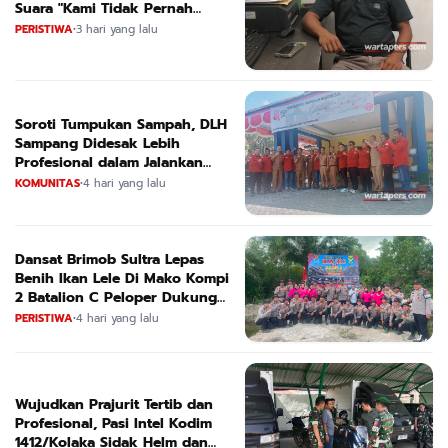
Suara "Kami Tidak Pernah
Menutup Ruang Hak Jawab"
PERISTIWA
•
3 hari yang lalu
Soroti Tumpukan Sampah, DLH
Sampang Didesak Lebih
Profesional dalam Jalankan
Tugas
KOMUNITAS
•
4 hari yang lalu
Dansat Brimob Sultra Lepas
Benih Ikan Lele Di Mako Kompi
2 Batalion C Peloper Dukung
ketahanan Pangan Nasional
PERISTIWA
•
4 hari yang lalu
Wujudkan Prajurit Tertib dan
Profesional, Pasi Intel Kodim
1412/Kolaka Sidak Helm dan