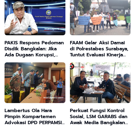
Tinggi.
Fiktif ? "
PAKIS Respons Pedoman
FAAM Gelar Aksi Damai
Disdik Bangkalan: Jika
di Polrestabes Surabaya,
Ada Dugaan Korupsi,
Tuntut Evaluasi Kinerja
Segera Tempuh Jalur
dan Tegaknya Keadilan
Hukum
Lambertus Ola Hara
Perkuat Fungsi Kontrol
Pimpin Kompartemen
Sosial, LSM GARABS dan
Advokasi DPD PERPAMSI
Awak Media Bangkalan
NTT, Fokus Perkuat
Sepakat Bersinergi di
Sinergi Kelembagaan
Lapangan