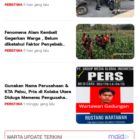
Kendaraan
PERISTIWA
•
5 hari yang lalu
Fenomena Alam Kembali
Gegerkan Warga , Belum
diketahui Faktor Penyebab
Suara
PERISTIWA
•
5 hari yang lalu
Gunakan Nama Perusahaan &
KTA Palsu, Pria di Kolaka Utara
Diduga Memeras Pengusaha
Tambang dan Minyak
PERISTIWA
•
1 minggu yang lalu