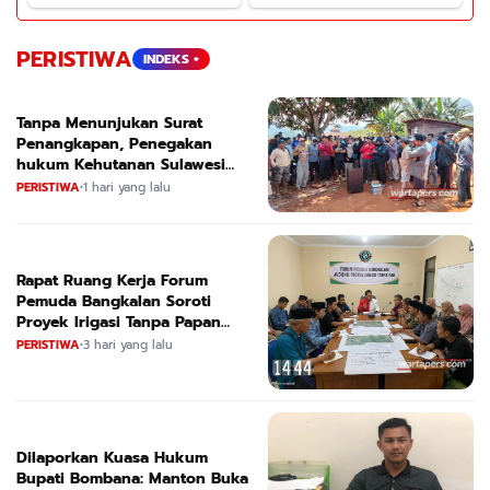
PERISTIWA
INDEKS +
Tanpa Menunjukan Surat
Penangkapan, Penegakan
hukum Kehutanan Sulawesi
Selatan Culik Petani Ladah Di
PERISTIWA
•
1 hari yang lalu
Loeha Raya.
Rapat Ruang Kerja Forum
Pemuda Bangkalan Soroti
Proyek Irigasi Tanpa Papan
Nama
PERISTIWA
•
3 hari yang lalu
Dilaporkan Kuasa Hukum
Bupati Bombana: Manton Buka