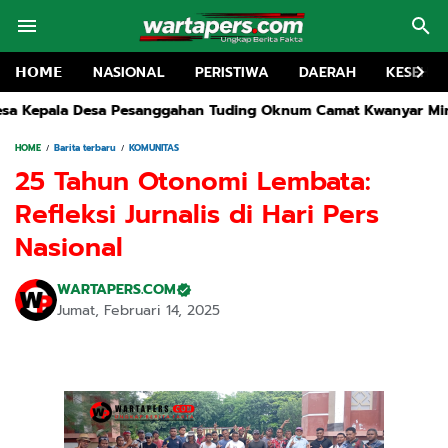
𝗛𝗢𝗠𝗘
NASIONAL
PERISTIWA
DAERAH
KESEHA
Tuding Oknum Camat Kwanyar Minta Setoran Rp10 Juta
Rakor 
HOME
Barita terbaru
KOMUNITAS
25 Tahun Otonomi Lembata:
Refleksi Jurnalis di Hari Pers
Nasional
WARTAPERS.COM
Jumat, Februari 14, 2025