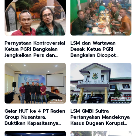
Suara
Pernyataan Kontroversial
LSM dan Wartawan
Ketua PGRI Bangkalan
Desak Ketua PGRI
Jengkelkan Pers dan
Bangkalan Dicopot
LSM, Aksi Demo 700
Terkait Transparansi
Orang Tetap Digelar
Anggaran
Gelar HUT ke 4 PT Raden
LSM GMBI Sultra
Group Nusantara,
Pertanyakan Mandeknya
Buktikan Kapasitasnya
Kasus Dugaan Korupsi
Sebagai Perusahaan
Rp26 Miliar: "Ada Upaya
Yang Punya Daya Saing
Melindungi Aktor Proyek