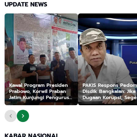
UPDATE NEWS
Kawal Program Presiden
PAKIS Respons Pedo
Prabowo, Korwil Praban
Disdik Bangkalan: Jika
Jatim Kunjungi Pengurus
Dugaan Korupsi, Sege
Bangkalan
Tempuh Jalur Hukum
KABAR NASIONAL