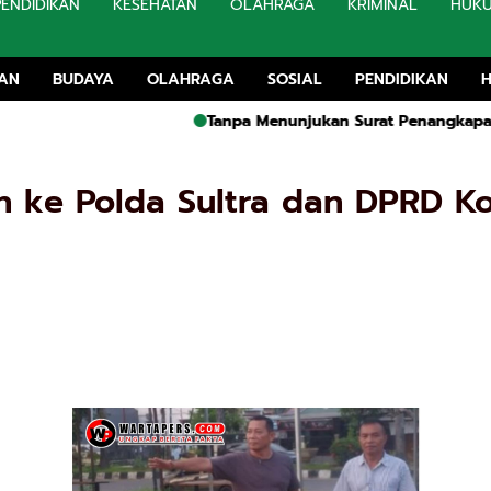
PENDIDIKAN
KESEHATAN
OLAHRAGA
KRIMINAL
HUK
TAN
BUDAYA
OLAHRAGA
SOSIAL
PENDIDIKAN
Tanpa Menunjukan Surat Penangkapan, Penegakan hukum 
n ke Polda Sultra dan DPRD K