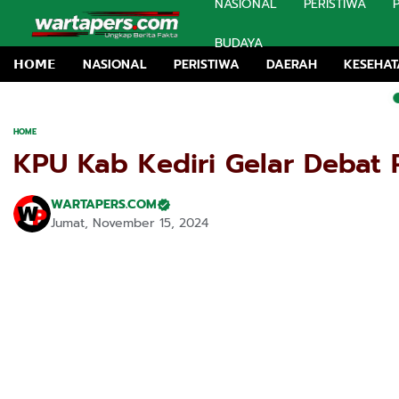
NASIONAL
PERISTIWA
BUDAYA
𝗛𝗢𝗠𝗘
NASIONAL
PERISTIWA
DAERAH
KESEHA
Dugaan Peme
HOME
KPU Kab Kediri Gelar Debat P
WARTAPERS.COM
Jumat, November 15, 2024