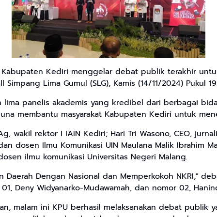
Kabupaten Kediri menggelar debat publik terakhir untu
ll Simpang Lima Gumul (SLG), Kamis (14/11/2024) Pukul 19
n lima panelis akademis yang kredibel dari berbagai b
 guna membantu masyarakat Kabupaten Kediri untuk menen
 wakil rektor I IAIN Kediri; Hari Tri Wasono, CEO, jurna
an dosen Ilmu Komunikasi UIN Maulana Malik Ibrahim Ma
 dosen ilmu komunikasi Universitas Negeri Malang.
 Daerah Dengan Nasional dan Memperkokoh NKRI," debat
r 01, Deny Widyanarko-Mudawamah, dan nomor 02, Hanin
 malam ini KPU berhasil melaksanakan debat publik yan