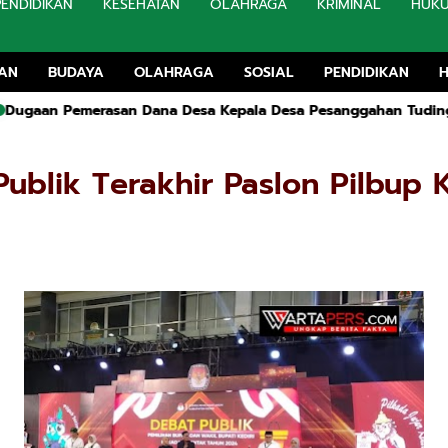
PENDIDIKAN
KESEHATAN
OLAHRAGA
KRIMINAL
HUK
TAN
BUDAYA
OLAHRAGA
SOSIAL
PENDIDIKAN
rasan Dana Desa Kepala Desa Pesanggahan Tuding Oknum Camat
ublik Terakhir Paslon Pilbup 