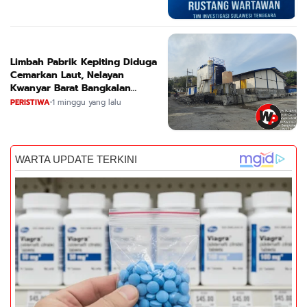
Limbah Pabrik Kepiting Diduga
Cemarkan Laut, Nelayan
Kwanyar Barat Bangkalan
Desak DLH Turun Tangan
PERISTIWA
•
1 minggu yang lalu