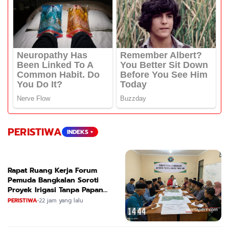
PERISTIWA
INDEKS +
Rapat Ruang Kerja Forum
Pemuda Bangkalan Soroti
Proyek Irigasi Tanpa Papan
Nama
PERISTIWA
•
22 jam yang lalu