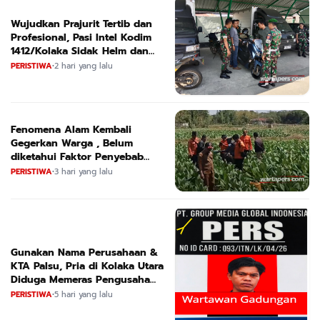
Wujudkan Prajurit Tertib dan
Profesional, Pasi Intel Kodim
1412/Kolaka Sidak Helm dan
Kendaraan
PERISTIWA
•
2 hari yang lalu
Fenomena Alam Kembali
Gegerkan Warga , Belum
diketahui Faktor Penyebab
Suara
PERISTIWA
•
3 hari yang lalu
Gunakan Nama Perusahaan &
KTA Palsu, Pria di Kolaka Utara
Diduga Memeras Pengusaha
Tambang dan Minyak
PERISTIWA
•
5 hari yang lalu