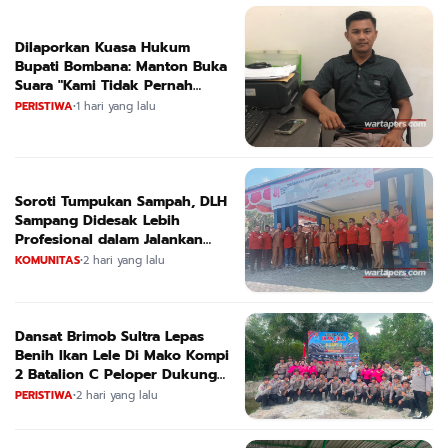
Dilaporkan Kuasa Hukum
Bupati Bombana: Manton Buka
Suara "Kami Tidak Pernah
Menutup Ruang Hak Jawab"
PERISTIWA
•
1 hari yang lalu
Soroti Tumpukan Sampah, DLH
Sampang Didesak Lebih
Profesional dalam Jalankan
Tugas
KOMUNITAS
•
2 hari yang lalu
Dansat Brimob Sultra Lepas
Benih Ikan Lele Di Mako Kompi
2 Batalion C Peloper Dukung
ketahanan Pangan Nasional
PERISTIWA
•
2 hari yang lalu