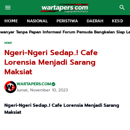
𝗛𝗢𝗠𝗘
NASIONAL
PERISTIWA
DAERAH
KESEHA
n Informasi Forum Pemuda Bangkalan Siap Lapokan
Rapat Ruang
HOME
Ngeri-Ngeri Sedap..! Cafe
Lorensia Menjadi Sarang
Maksiat
WARTAPERS.COM
Jumat, November 10, 2023
Ngeri-Ngeri Sedap..! Cafe Lorensia Menjadi Sarang
Maksiat