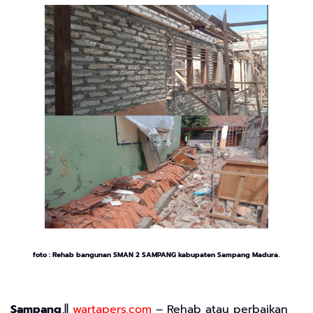
.
foto : Rehab bangunan SMAN 2 SAMPANG kabupaten Sampang Madura
Sampang
,||
wartapers.com
– Rehab atau perbaikan