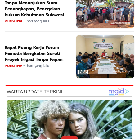
Tanpa Menunjukan Surat
Penangkapan, Penegakan
hukum Kehutanan Sulawesi
Selatan Culik Petani Ladah Di
PERISTIWA
•
3 hari yang lalu
Loeha Raya.
Rapat Ruang Kerja Forum
Pemuda Bangkalan Soroti
Proyek Irigasi Tanpa Papan
Nama
PERISTIWA
•
4 hari yang lalu