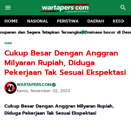
𝗛𝗢𝗠𝗘
NASIONAL
PERISTIWA
DAERAH
KESEHA
tapkan Tersangka
Drainase bocor di Desa Lalonggopi, Wolo. Ai
HOME
Cukup Besar Dengan Anggran
Milyaran Rupiah, Diduga
Pekerjaan Tak Sesuai Ekspektasi
WARTAPERS.COM
Kamis, November 02, 2023
Cukup Besar Dengan Anggran Milyaran Rupiah,
Diduga Pekerjaan Tak Sesuai Ekspektasi