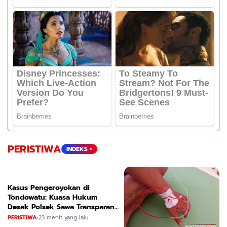
PERISTIWA
INDEKS +
Kasus Pengeroyokan di
Tondowatu: Kuasa Hukum
Desak Polsek Sawa Transparan
dan Segera Tetapkan Tersangka
PERISTIWA
•
23 menit yang lalu