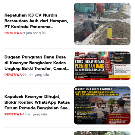
Kepatuhan K3 CV Nurdin
Bersaudara Jauh dari Harapan,
PT Konindo Panorama
Konsultan Dituding Lalai Awasi
PERISTIWA
•
9 jam yang lalu
Proyek DPRKPCK Jatim
Dugaan Pungutan Dana Desa
di Kwanyar Bangkalan: Kades
Ungkap Bukti Transfer, Camat
Beri Bantahan Tegas
PERISTIWA
•
22 jam yang lalu
Kapolsek Kwanyar Dihujat,
Blokir Kontak WhatsApp Ketua
Forum Pemuda Bangkalan Saat
Dikonfirmasi
PERISTIWA
•
1 hari yang lalu