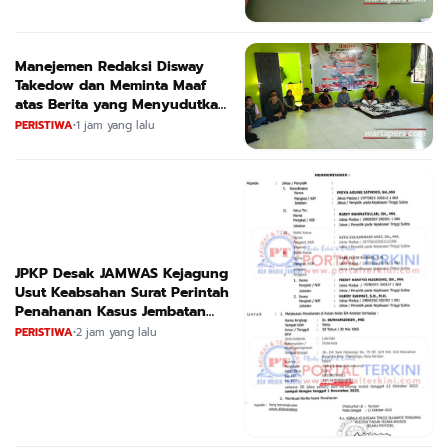
Manejemen Redaksi Disway
Takedow dan Meminta Maaf
atas Berita yang Menyudutkan
APL
PERISTIWA
•
1 jam yang lalu
JPKP Desak JAMWAS Kejagung
Usut Keabsahan Surat Perintah
Penahanan Kasus Jembatan
CIRAUCI II
PERISTIWA
•
2 jam yang lalu