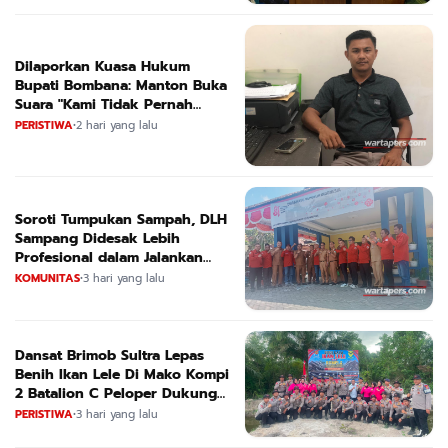
Dilaporkan Kuasa Hukum
Bupati Bombana: Manton Buka
Suara "Kami Tidak Pernah
Menutup Ruang Hak Jawab"
PERISTIWA
•
2 hari yang lalu
Soroti Tumpukan Sampah, DLH
Sampang Didesak Lebih
Profesional dalam Jalankan
Tugas
KOMUNITAS
•
3 hari yang lalu
Dansat Brimob Sultra Lepas
Benih Ikan Lele Di Mako Kompi
2 Batalion C Peloper Dukung
ketahanan Pangan Nasional
PERISTIWA
•
3 hari yang lalu