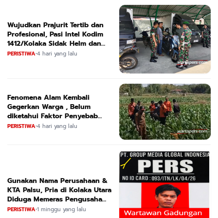
Wujudkan Prajurit Tertib dan
Profesional, Pasi Intel Kodim
1412/Kolaka Sidak Helm dan
Kendaraan
PERISTIWA
•
4 hari yang lalu
Fenomena Alam Kembali
Gegerkan Warga , Belum
diketahui Faktor Penyebab
Suara
PERISTIWA
•
4 hari yang lalu
Gunakan Nama Perusahaan &
KTA Palsu, Pria di Kolaka Utara
Diduga Memeras Pengusaha
Tambang dan Minyak
PERISTIWA
•
1 minggu yang lalu