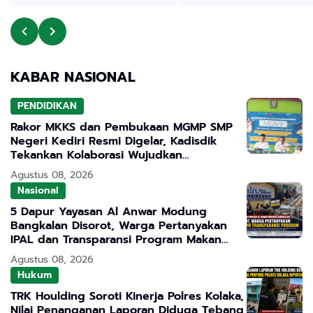
KABAR NASIONAL
PENDIDIKAN
Rakor MKKS dan Pembukaan MGMP SMP
Negeri Kediri Resmi Digelar, Kadisdik
Tekankan Kolaborasi Wujudkan
Pendidikan Bermutu
Agustus 08, 2026
Nasional
5 Dapur Yayasan Al Anwar Modung
Bangkalan Disorot, Warga Pertanyakan
IPAL dan Transparansi Program Makan
Bergizi Gratis
Agustus 08, 2026
Hukum
TRK Houlding Soroti Kinerja Polres Kolaka,
Nilai Penanganan Laporan Diduga Tebang