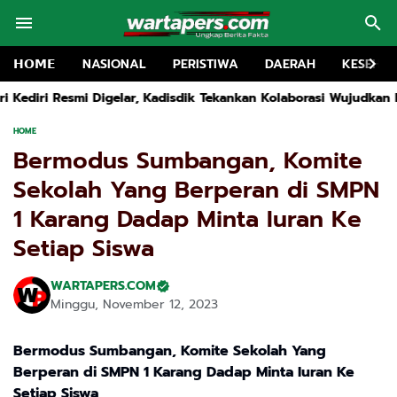
𝗛𝗢𝗠𝗘
NASIONAL
PERISTIWA
DAERAH
KESEHA
disdik Tekankan Kolaborasi Wujudkan Pendidikan Bermutu
5 D
HOME
Bermodus Sumbangan, Komite
Sekolah Yang Berperan di SMPN
1 Karang Dadap Minta Iuran Ke
Setiap Siswa
WARTAPERS.COM
Minggu, November 12, 2023
Bermodus Sumbangan, Komite Sekolah Yang
Berperan di SMPN 1 Karang Dadap Minta Iuran Ke
Setiap Siswa