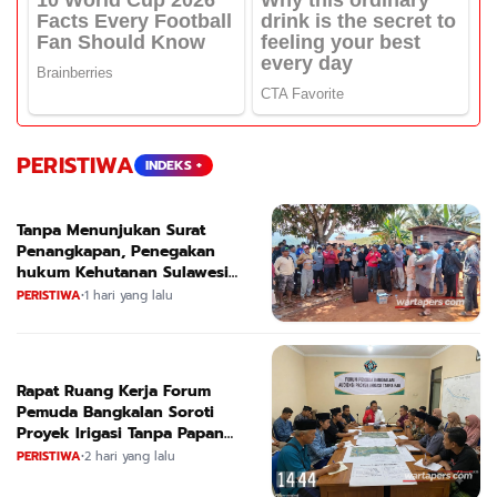
PERISTIWA
INDEKS +
Tanpa Menunjukan Surat
Penangkapan, Penegakan
hukum Kehutanan Sulawesi
Selatan Culik Petani Ladah Di
PERISTIWA
•
1 hari yang lalu
Loeha Raya.
Rapat Ruang Kerja Forum
Pemuda Bangkalan Soroti
Proyek Irigasi Tanpa Papan
Nama
PERISTIWA
•
2 hari yang lalu