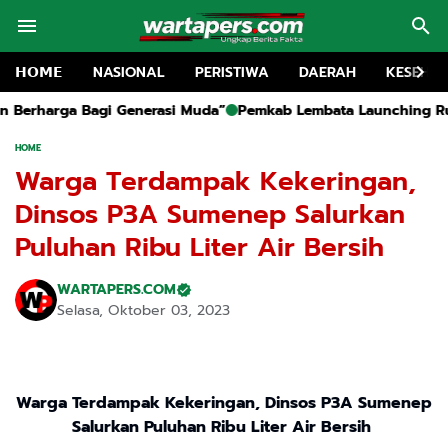
𝗛𝗢𝗠𝗘
NASIONAL
PERISTIWA
DAERAH
KESEHA
si Muda”
Pemkab Lembata Launching Rumah Potong Unggas, Doro
HOME
Warga Terdampak Kekeringan,
Dinsos P3A Sumenep Salurkan
Puluhan Ribu Liter Air Bersih
WARTAPERS.COM
Selasa, Oktober 03, 2023
Warga Terdampak Kekeringan, Dinsos P3A Sumenep
Salurkan Puluhan Ribu Liter Air Bersih