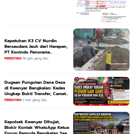
Kepatuhan K3 CV Nurdin
Bersaudara Jauh dari Harapan,
PT Konindo Panorama
Konsultan Dituding Lalai Awasi
PERISTIWA
•
16 jam yang lalu
Proyek DPRKPCK Jatim
Dugaan Pungutan Dana Desa
di Kwanyar Bangkalan: Kades
Ungkap Bukti Transfer, Camat
Beri Bantahan Tegas
PERISTIWA
•
1 hari yang lalu
Kapolsek Kwanyar Dihujat,
Blokir Kontak WhatsApp Ketua
Forum Pemuda Bangkalan Saat