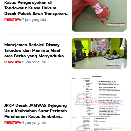
Kasus Pengeroyokan di
Tondowatu: Kuasa Hukum
Desak Polsek Sawa Transparan
dan Segera Tetapkan Tersangka
PERISTIWA
•
7 jam yang lalu
Manejemen Redaksi Disway
Takedow dan Meminta Maaf
atas Berita yang Menyudutkan
APL
PERISTIWA
•
8 jam yang lalu
JPKP Desak JAMWAS Kejagung
Usut Keabsahan Surat Perintah
Penahanan Kasus Jembatan
CIRAUCI II
PERISTIWA
•
9 jam yang lalu