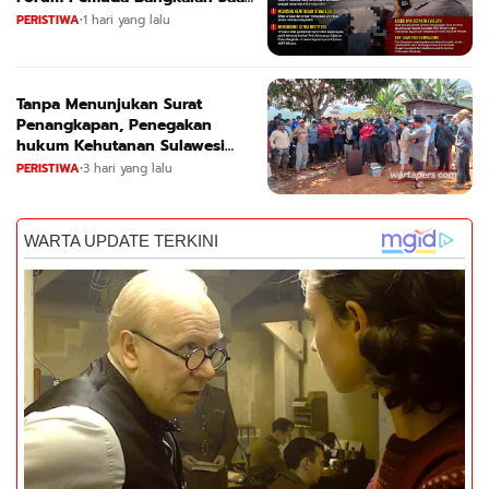
Dikonfirmasi
PERISTIWA
•
1 hari yang lalu
Tanpa Menunjukan Surat
Penangkapan, Penegakan
hukum Kehutanan Sulawesi
Selatan Culik Petani Ladah Di
PERISTIWA
•
3 hari yang lalu
Loeha Raya.