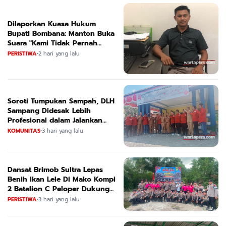
Dilaporkan Kuasa Hukum
Bupati Bombana: Manton Buka
Suara "Kami Tidak Pernah
Menutup Ruang Hak Jawab"
PERISTIWA
•
2 hari yang lalu
Soroti Tumpukan Sampah, DLH
Sampang Didesak Lebih
Profesional dalam Jalankan
Tugas
KOMUNITAS
•
3 hari yang lalu
Dansat Brimob Sultra Lepas
Benih Ikan Lele Di Mako Kompi
2 Batalion C Peloper Dukung
ketahanan Pangan Nasional
PERISTIWA
•
3 hari yang lalu