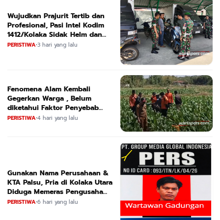
Wujudkan Prajurit Tertib dan
Profesional, Pasi Intel Kodim
1412/Kolaka Sidak Helm dan
Kendaraan
PERISTIWA
•
3 hari yang lalu
Fenomena Alam Kembali
Gegerkan Warga , Belum
diketahui Faktor Penyebab
Suara
PERISTIWA
•
4 hari yang lalu
Gunakan Nama Perusahaan &
KTA Palsu, Pria di Kolaka Utara
Diduga Memeras Pengusaha
Tambang dan Minyak
PERISTIWA
•
6 hari yang lalu