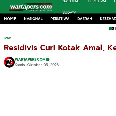
NASIONAL
PERISTIWA
BUDAYA
𝗛𝗢𝗠𝗘
NASIONAL
PERISTIWA
DAERAH
KESEHA
5 Dapur Yaya
HOME
Residivis Curi Kotak Amal, 
WARTAPERS.COM
Kamis, Oktober 05, 2023