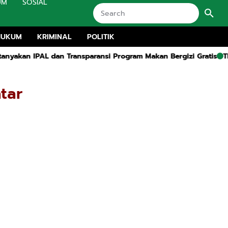
UM
SOSIAL
HUKUM
KRIMINAL
POLITIK
L dan Transparansi Program Makan Bergizi Gratis
TRK Houlding
tar