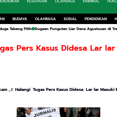
PENDIDIKAN
KESEHATAN
OLAHRAGA
KRIMINAL
HUK
TAN
BUDAYA
OLAHRAGA
SOSIAL
PENDIDIKAN
Pilih
Dugaan Pungutan Liar Dana Agustusan di Tragah, Forum
Tugas Pers Kasus Didesa Lar la
cam ,..! Halangi Tugas Pers Kasus Didesa Lar lar Masuki