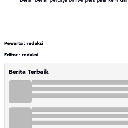
benar benar percaya bahwa pers pilar ke 4 dar
Pewarta : redaksi
Editor : redaksi
Berita Terbaik