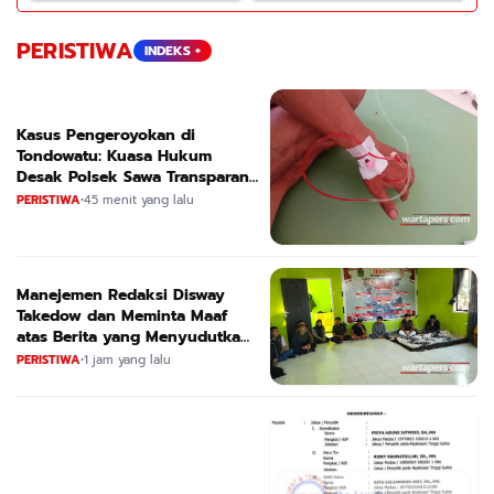
PERISTIWA
INDEKS +
Kasus Pengeroyokan di
Tondowatu: Kuasa Hukum
Desak Polsek Sawa Transparan
dan Segera Tetapkan Tersangka
PERISTIWA
•
45 menit yang lalu
Manejemen Redaksi Disway
Takedow dan Meminta Maaf
atas Berita yang Menyudutkan
APL
PERISTIWA
•
1 jam yang lalu