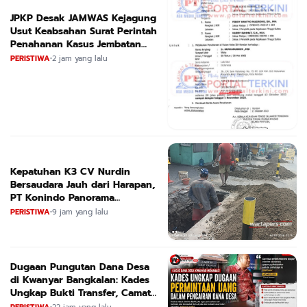
JPKP Desak JAMWAS Kejagung
Usut Keabsahan Surat Perintah
Penahanan Kasus Jembatan
CIRAUCI II
PERISTIWA
•
2 jam yang lalu
Kepatuhan K3 CV Nurdin
Bersaudara Jauh dari Harapan,
PT Konindo Panorama
Konsultan Dituding Lalai Awasi
PERISTIWA
•
9 jam yang lalu
Proyek DPRKPCK Jatim
Dugaan Pungutan Dana Desa
di Kwanyar Bangkalan: Kades
Ungkap Bukti Transfer, Camat
Beri Bantahan Tegas