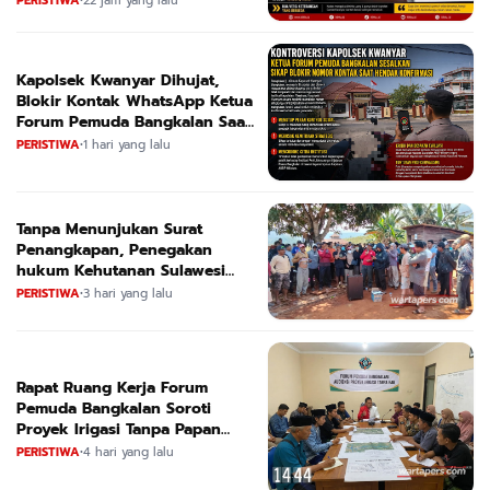
PERISTIWA
•
22 jam yang lalu
Kapolsek Kwanyar Dihujat,
Blokir Kontak WhatsApp Ketua
Forum Pemuda Bangkalan Saat
Dikonfirmasi
PERISTIWA
•
1 hari yang lalu
Tanpa Menunjukan Surat
Penangkapan, Penegakan
hukum Kehutanan Sulawesi
Selatan Culik Petani Ladah Di
PERISTIWA
•
3 hari yang lalu
Loeha Raya.
Rapat Ruang Kerja Forum
Pemuda Bangkalan Soroti
Proyek Irigasi Tanpa Papan
Nama
PERISTIWA
•
4 hari yang lalu