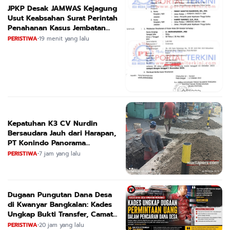
JPKP Desak JAMWAS Kejagung
Usut Keabsahan Surat Perintah
Penahanan Kasus Jembatan
CIRAUCI II
PERISTIWA
•
19 menit yang lalu
Kepatuhan K3 CV Nurdin
Bersaudara Jauh dari Harapan,
PT Konindo Panorama
Konsultan Dituding Lalai Awasi
PERISTIWA
•
7 jam yang lalu
Proyek DPRKPCK Jatim
Dugaan Pungutan Dana Desa
di Kwanyar Bangkalan: Kades
Ungkap Bukti Transfer, Camat
Beri Bantahan Tegas
PERISTIWA
•
20 jam yang lalu