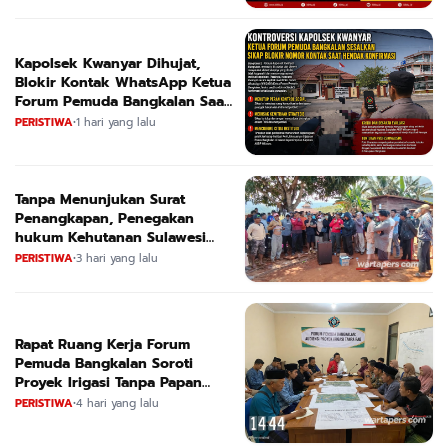
Kapolsek Kwanyar Dihujat,
Blokir Kontak WhatsApp Ketua
Forum Pemuda Bangkalan Saat
Dikonfirmasi
PERISTIWA
•
1 hari yang lalu
Tanpa Menunjukan Surat
Penangkapan, Penegakan
hukum Kehutanan Sulawesi
Selatan Culik Petani Ladah Di
PERISTIWA
•
3 hari yang lalu
Loeha Raya.
Rapat Ruang Kerja Forum
Pemuda Bangkalan Soroti
Proyek Irigasi Tanpa Papan
Nama
PERISTIWA
•
4 hari yang lalu