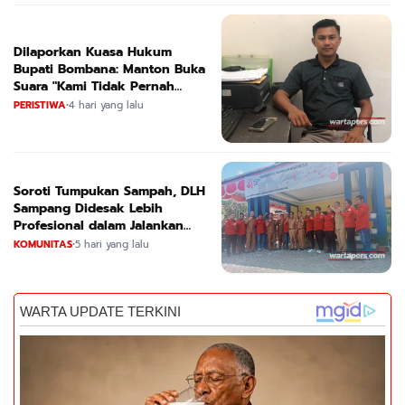
Dilaporkan Kuasa Hukum
Bupati Bombana: Manton Buka
Suara "Kami Tidak Pernah
Menutup Ruang Hak Jawab"
PERISTIWA
•
4 hari yang lalu
Soroti Tumpukan Sampah, DLH
Sampang Didesak Lebih
Profesional dalam Jalankan
Tugas
KOMUNITAS
•
5 hari yang lalu