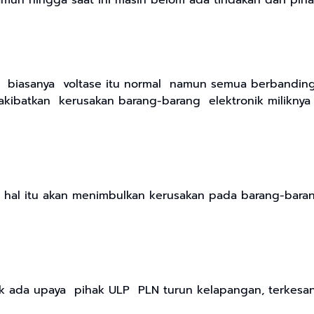
mun hingga saat ini masih belom ada tindakan dari pi
iasanya voltase itu normal namun semua berbanding terb
gakibatkan kerusakan barang-barang elektronik miliknya 
, hal itu akan menimbulkan kerusakan pada barang-barang 
k ada upaya pihak ULP PLN turun kelapangan, terkesan 