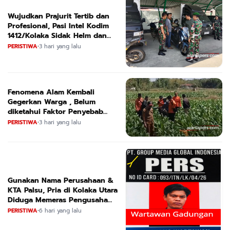
Wujudkan Prajurit Tertib dan
Profesional, Pasi Intel Kodim
1412/Kolaka Sidak Helm dan
Kendaraan
PERISTIWA
•
3 hari yang lalu
Fenomena Alam Kembali
Gegerkan Warga , Belum
diketahui Faktor Penyebab
Suara
PERISTIWA
•
3 hari yang lalu
Gunakan Nama Perusahaan &
KTA Palsu, Pria di Kolaka Utara
Diduga Memeras Pengusaha
Tambang dan Minyak
PERISTIWA
•
6 hari yang lalu