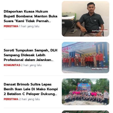
Dilaporkan Kuasa Hukum
Bupati Bombana: Manton Buka
Suara "Kami Tidak Pernah
Menutup Ruang Hak Jawab"
PERISTIWA
•
1 hari yang lalu
Soroti Tumpukan Sampah, DLH
Sampang Didesak Lebih
Profesional dalam Jalankan
Tugas
KOMUNITAS
•
2 hari yang lalu
Dansat Brimob Sultra Lepas
Benih Ikan Lele Di Mako Kompi
2 Batalion C Peloper Dukung
ketahanan Pangan Nasional
PERISTIWA
•
2 hari yang lalu