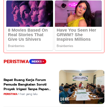
PERISTIWA
INDEKS +
Rapat Ruang Kerja Forum
Pemuda Bangkalan Soroti
Proyek Irigasi Tanpa Papan
Nama
PERISTIWA
•
1 hari yang lalu