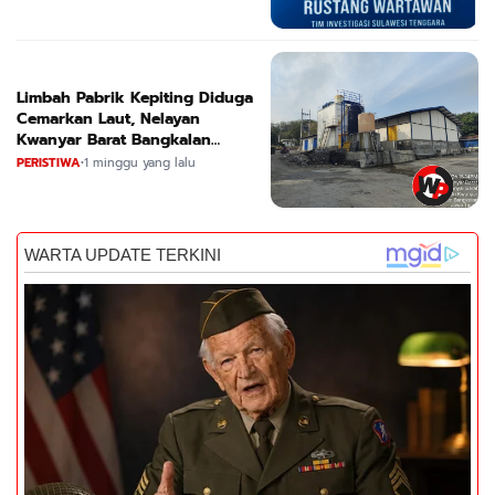
Limbah Pabrik Kepiting Diduga
Cemarkan Laut, Nelayan
Kwanyar Barat Bangkalan
Desak DLH Turun Tangan
PERISTIWA
•
1 minggu yang lalu