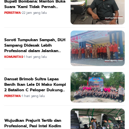
Bupati Bombana: Manton Buka
Suara "Kami Tidak Pernah
Menutup Ruang Hak Jawab"
PERISTIWA
•
22 jam yang lalu
Soroti Tumpukan Sampah, DLH
Sampang Didesak Lebih
Profesional dalam Jalankan
Tugas
KOMUNITAS
•
1 hari yang lalu
Dansat Brimob Sultra Lepas
Benih Ikan Lele Di Mako Kompi
2 Batalion C Peloper Dukung
ketahanan Pangan Nasional
PERISTIWA
•
1 hari yang lalu
Wujudkan Prajurit Tertib dan
Profesional, Pasi Intel Kodim