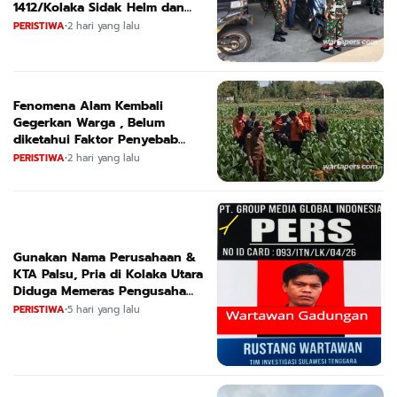
1412/Kolaka Sidak Helm dan
Kendaraan
PERISTIWA
•
2 hari yang lalu
Fenomena Alam Kembali
Gegerkan Warga , Belum
diketahui Faktor Penyebab
Suara
PERISTIWA
•
2 hari yang lalu
Gunakan Nama Perusahaan &
KTA Palsu, Pria di Kolaka Utara
Diduga Memeras Pengusaha
Tambang dan Minyak
PERISTIWA
•
5 hari yang lalu