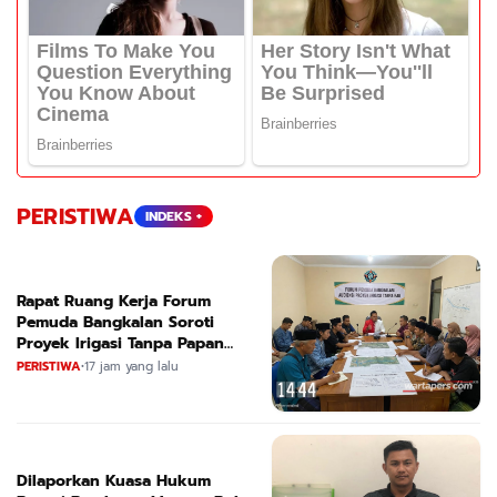
PERISTIWA
INDEKS +
Rapat Ruang Kerja Forum
Pemuda Bangkalan Soroti
Proyek Irigasi Tanpa Papan
Nama
PERISTIWA
•
17 jam yang lalu
Dilaporkan Kuasa Hukum