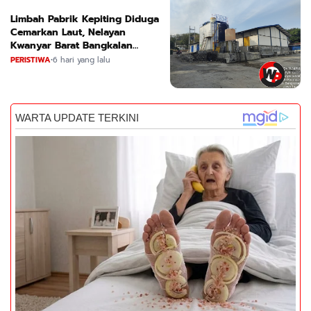
Limbah Pabrik Kepiting Diduga
Cemarkan Laut, Nelayan
Kwanyar Barat Bangkalan
Desak DLH Turun Tangan
PERISTIWA
•
6 hari yang lalu