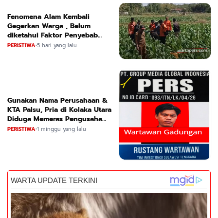
Fenomena Alam Kembali
Gegerkan Warga , Belum
diketahui Faktor Penyebab
Suara
PERISTIWA
•
5 hari yang lalu
Gunakan Nama Perusahaan &
KTA Palsu, Pria di Kolaka Utara
Diduga Memeras Pengusaha
Tambang dan Minyak
PERISTIWA
•
1 minggu yang lalu