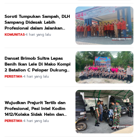
Soroti Tumpukan Sampah, DLH
Sampang Didesak Lebih
Profesional dalam Jalankan
Tugas
KOMUNITAS
•
4 hari yang lalu
Dansat Brimob Sultra Lepas
Benih Ikan Lele Di Mako Kompi
2 Batalion C Peloper Dukung
ketahanan Pangan Nasional
PERISTIWA
•
4 hari yang lalu
Wujudkan Prajurit Tertib dan
Profesional, Pasi Intel Kodim
1412/Kolaka Sidak Helm dan
Kendaraan
PERISTIWA
•
4 hari yang lalu