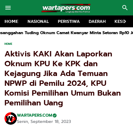
𝗛𝗢𝗠𝗘
NASIONAL
PERISTIWA
DAERAH
KESEHA
 Camat Kwanyar Minta Setoran Rp10 Juta
Rakor MKKS dan Pemb
HOME
Aktivis KAKI Akan Laporkan
Oknum KPU Ke KPK dan
Kejagung Jika Ada Temuan
NPWP di Pemilu 2024, KPU
Komisi Pemilihan Umum Bukan
Pemilihan Uang
WARTAPERS.COM
Senin, September 18, 2023