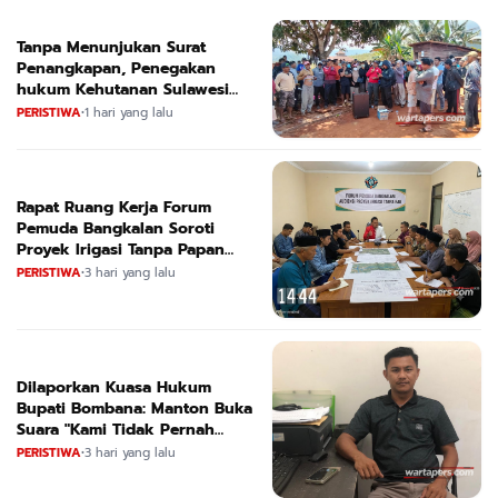
Tanpa Menunjukan Surat
Penangkapan, Penegakan
hukum Kehutanan Sulawesi
Selatan Culik Petani Ladah Di
PERISTIWA
•
1 hari yang lalu
Loeha Raya.
Rapat Ruang Kerja Forum
Pemuda Bangkalan Soroti
Proyek Irigasi Tanpa Papan
Nama
PERISTIWA
•
3 hari yang lalu
Dilaporkan Kuasa Hukum
Bupati Bombana: Manton Buka
Suara "Kami Tidak Pernah
Menutup Ruang Hak Jawab"
PERISTIWA
•
3 hari yang lalu