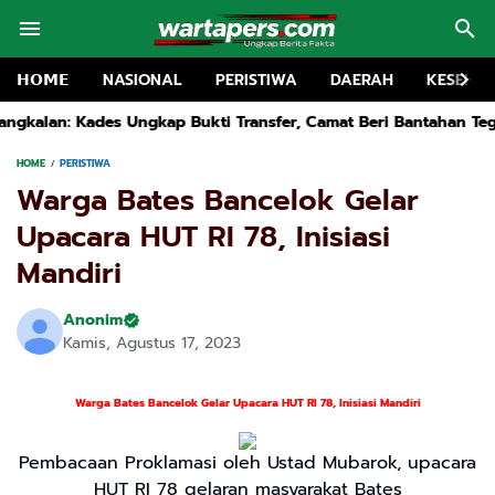
𝗛𝗢𝗠𝗘
NASIONAL
PERISTIWA
DAERAH
KESEHA
 Transfer, Camat Beri Bantahan Tegas
Kapolsek Kwanyar Dihuj
HOME
PERISTIWA
Warga Bates Bancelok Gelar
Upacara HUT RI 78, Inisiasi
Mandiri
Anonim
Kamis, Agustus 17, 2023
Warga Bates Bancelok Gelar Upacara HUT RI 78, Inisiasi Mandiri
Pembacaan Proklamasi oleh Ustad Mubarok, upacara
HUT RI 78 gelaran masyarakat Bates