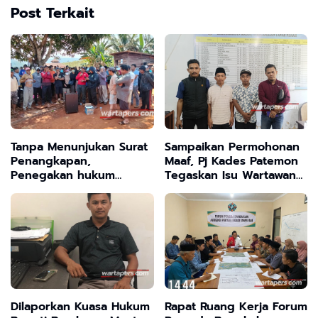
Post Terkait
Tanpa Menunjukan Surat
Sampaikan Permohonan
Penangkapan,
Maaf, Pj Kades Patemon
Penegakan hukum
Tegaskan Isu Wartawan
Kehutanan Sulawesi
Minta Uang Adalah Hoaks
Selatan Culik Petani
Ladah Di Loeha Raya.
Dilaporkan Kuasa Hukum
Rapat Ruang Kerja Forum