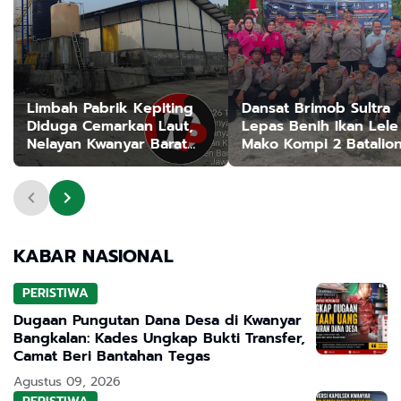
Limbah Pabrik Kepiting
Dansat Brimob Sultra
Diduga Cemarkan Laut,
Lepas Benih Ikan Lele
Nelayan Kwanyar Barat
Mako Kompi 2 Batalio
Bangkalan Desak DLH
Peloper Dukung
Turun Tangan
ketahanan Pangan
Nasional
KABAR NASIONAL
PERISTIWA
Dugaan Pungutan Dana Desa di Kwanyar
Bangkalan: Kades Ungkap Bukti Transfer,
Camat Beri Bantahan Tegas
Agustus 09, 2026