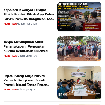
Kapolsek Kwanyar Dihujat,
Blokir Kontak WhatsApp Ketua
Forum Pemuda Bangkalan Saat
Dikonfirmasi
PERISTIWA
•
12 jam yang lalu
Tanpa Menunjukan Surat
Penangkapan, Penegakan
hukum Kehutanan Sulawesi
Selatan Culik Petani Ladah Di
PERISTIWA
•
2 hari yang lalu
Loeha Raya.
Rapat Ruang Kerja Forum
Pemuda Bangkalan Soroti
Proyek Irigasi Tanpa Papan
Nama
PERISTIWA
•
4 hari yang lalu