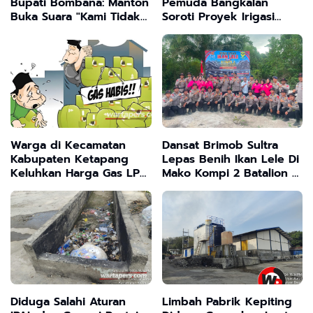
Bupati Bombana: Manton
Pemuda Bangkalan
Buka Suara "Kami Tidak
Soroti Proyek Irigasi
Pernah Menutup Ruang
Tanpa Papan Nama
Hak Jawab"
Warga di Kecamatan
Dansat Brimob Sultra
Kabupaten Ketapang
Lepas Benih Ikan Lele Di
Keluhkan Harga Gas LPG
Mako Kompi 2 Batalion C
3 Kg di Jual Pangkalan
Peloper Dukung
Masih di Atas HET
ketahanan Pangan
Nasional
Diduga Salahi Aturan
Limbah Pabrik Kepiting