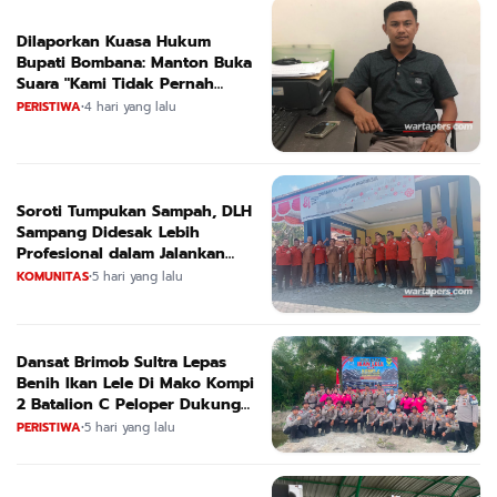
Dilaporkan Kuasa Hukum
Bupati Bombana: Manton Buka
Suara "Kami Tidak Pernah
Menutup Ruang Hak Jawab"
PERISTIWA
•
4 hari yang lalu
Soroti Tumpukan Sampah, DLH
Sampang Didesak Lebih
Profesional dalam Jalankan
Tugas
KOMUNITAS
•
5 hari yang lalu
Dansat Brimob Sultra Lepas
Benih Ikan Lele Di Mako Kompi
2 Batalion C Peloper Dukung
ketahanan Pangan Nasional
PERISTIWA
•
5 hari yang lalu