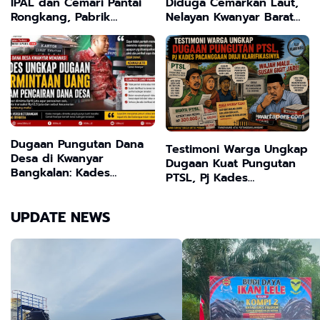
IPAL dan Cemari Pantai
Diduga Cemarkan Laut,
Rongkang, Pabrik
Nelayan Kwanyar Barat
Kepiting di Bangkalan
Bangkalan Desak DLH
Terancam Sanksi Berat
Turun Tangan
Dugaan Pungutan Dana
Testimoni Warga Ungkap
Desa di Kwanyar
Dugaan Kuat Pungutan
Bangkalan: Kades
PTSL, Pj Kades
Ungkap Bukti Transfer,
Pacanggaan Diuji
Camat Beri Bantahan
Klarifikasinya
UPDATE NEWS
Tegas