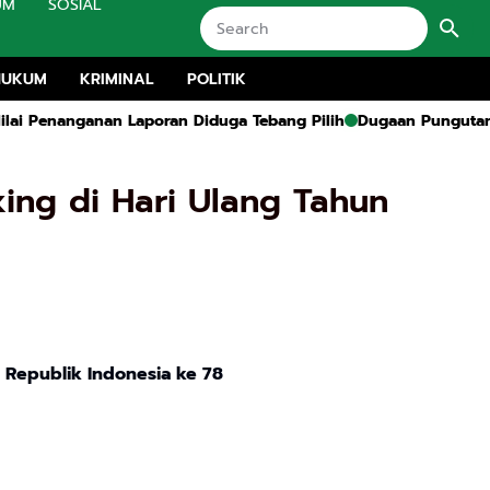
UM
SOSIAL
HUKUM
KRIMINAL
POLITIK
anan Laporan Diduga Tebang Pilih
Dugaan Pungutan Liar Dana A
ing di Hari Ulang Tahun
n Republik Indonesia ke 78