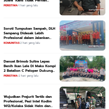
Suara "Kami Tidak Pernah
Menutup Ruang Hak Jawab"
PERISTIWA
•
1 hari yang lalu
Soroti Tumpukan Sampah, DLH
Sampang Didesak Lebih
Profesional dalam Jalankan
Tugas
KOMUNITAS
•
2 hari yang lalu
Dansat Brimob Sultra Lepas
Benih Ikan Lele Di Mako Kompi
2 Batalion C Peloper Dukung
ketahanan Pangan Nasional
PERISTIWA
•
2 hari yang lalu
Wujudkan Prajurit Tertib dan
Profesional, Pasi Intel Kodim
1412/Kolaka Sidak Helm dan