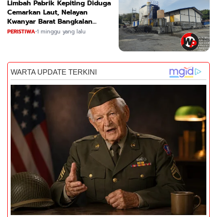
Limbah Pabrik Kepiting Diduga
Cemarkan Laut, Nelayan
Kwanyar Barat Bangkalan
Desak DLH Turun Tangan
PERISTIWA
•
1 minggu yang lalu