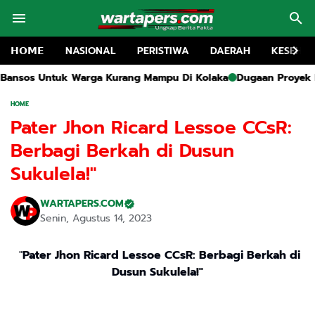
𝗛𝗢𝗠𝗘
NASIONAL
PERISTIWA
DAERAH
KESEHA
ga Kurang Mampu Di Kolaka
Dugaan Proyek Rehabilitasi SMA 1 
HOME
Pater Jhon Ricard Lessoe CCsR:
Berbagi Berkah di Dusun
Sukulela!"
WARTAPERS.COM
Senin, Agustus 14, 2023
"
Pater Jhon Ricard Lessoe CCsR: Berbagi Berkah di
Dusun Sukulela!"