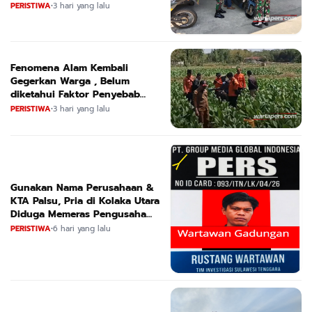
Kendaraan
PERISTIWA
•
3 hari yang lalu
Fenomena Alam Kembali
Gegerkan Warga , Belum
diketahui Faktor Penyebab
Suara
PERISTIWA
•
3 hari yang lalu
Gunakan Nama Perusahaan &
KTA Palsu, Pria di Kolaka Utara
Diduga Memeras Pengusaha
Tambang dan Minyak
PERISTIWA
•
6 hari yang lalu