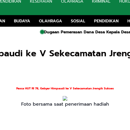
PENDIDIKAN
KESEHATAN
OLAHRAGA
KRIMINAL
HUK
TAN
BUDAYA
OLAHRAGA
SOSIAL
PENDIDIKAN
ugaan Pemerasan Dana Desa Kepala Desa Pesanggahan Tuding 
mpaudi ke V Sekecamatan Jren
Pasca HUT RI 78, Gebyar Himpaudi ke V Sekecamatan Jrengik Sukses
Foto bersama saat penerimaan hadiah