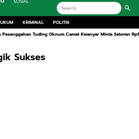
UM
SOSIAL
HUKUM
KRIMINAL
POLITIK
Oknum Camat Kwanyar Minta Setoran Rp10 Juta
Rakor MKKS dan
gik Sukses