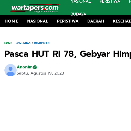
NASIONAL
PERISTIWA
BUDAYA
𝗛𝗢𝗠𝗘
NASIONAL
PERISTIWA
DAERAH
KESEHA
D
HOME
KOMUNITAS
PENDIDIKAN
Pasca HUT RI 78, Gebyar Hi
Anonim
Sabtu, Agustus 19, 2023