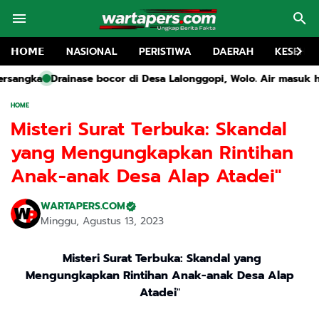
𝗛𝗢𝗠𝗘
NASIONAL
PERISTIWA
DAERAH
KESEHA
r di Desa Lalonggopi, Wolo. Air masuk halaman rumah warga, Pe
HOME
Misteri Surat Terbuka: Skandal
yang Mengungkapkan Rintihan
Anak-anak Desa Alap Atadei"
WARTAPERS.COM
Minggu, Agustus 13, 2023
Misteri Surat Terbuka: Skandal yang
Mengungkapkan Rintihan Anak-anak Desa Alap
Atadei
"