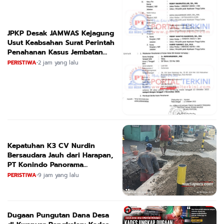
JPKP Desak JAMWAS Kejagung
Usut Keabsahan Surat Perintah
Penahanan Kasus Jembatan
CIRAUCI II
PERISTIWA
•
2 jam yang lalu
Kepatuhan K3 CV Nurdin
Bersaudara Jauh dari Harapan,
PT Konindo Panorama
Konsultan Dituding Lalai Awasi
PERISTIWA
•
9 jam yang lalu
Proyek DPRKPCK Jatim
Dugaan Pungutan Dana Desa