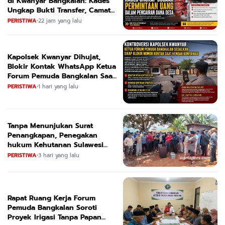
di Kwanyar Bangkalan: Kades
Ungkap Bukti Transfer, Camat
Beri Bantahan Tegas
PERISTIWA
•
22 jam yang lalu
Kapolsek Kwanyar Dihujat,
Blokir Kontak WhatsApp Ketua
Forum Pemuda Bangkalan Saat
Dikonfirmasi
PERISTIWA
•
1 hari yang lalu
Tanpa Menunjukan Surat
Penangkapan, Penegakan
hukum Kehutanan Sulawesi
Selatan Culik Petani Ladah Di
PERISTIWA
•
3 hari yang lalu
Loeha Raya.
Rapat Ruang Kerja Forum
Pemuda Bangkalan Soroti
Proyek Irigasi Tanpa Papan