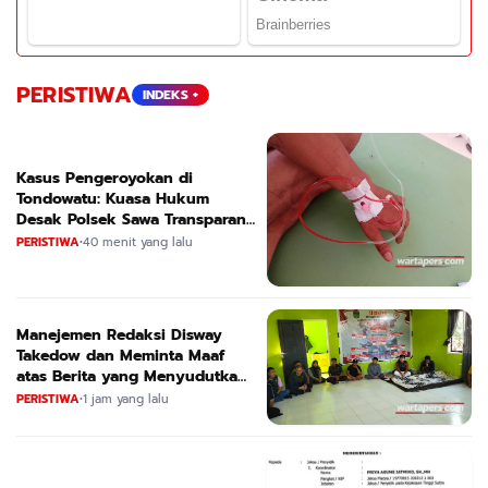
PERISTIWA
INDEKS +
Kasus Pengeroyokan di
Tondowatu: Kuasa Hukum
Desak Polsek Sawa Transparan
dan Segera Tetapkan Tersangka
PERISTIWA
•
40 menit yang lalu
Manejemen Redaksi Disway
Takedow dan Meminta Maaf
atas Berita yang Menyudutkan
APL
PERISTIWA
•
1 jam yang lalu