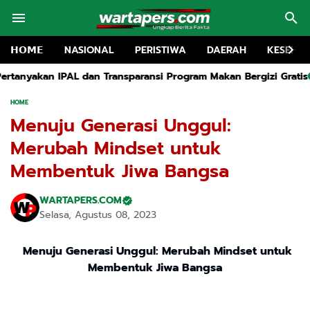
𝗛𝗢𝗠𝗘
NASIONAL
PERISTIWA
DAERAH
KESEHA
nsparansi Program Makan Bergizi Gratis
TRK Houlding Soroti K
HOME
Menuju Generasi Unggul:
Merubah Mindset untuk
Membentuk Jiwa Bangsa
WARTAPERS.COM
Selasa, Agustus 08, 2023
Menuju Generasi Unggul: Merubah Mindset untuk
Membentuk Jiwa Bangsa