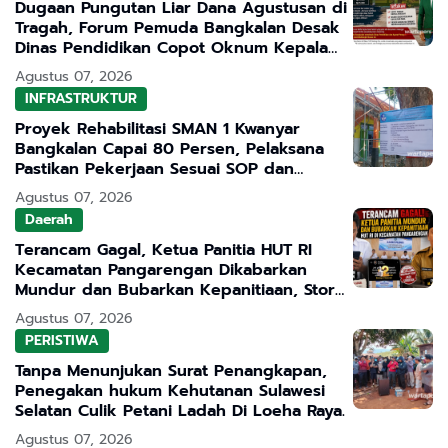
Dugaan Pungutan Liar Dana Agustusan di
Tragah, Forum Pemuda Bangkalan Desak
Dinas Pendidikan Copot Oknum Kepala
Sekolah
Agustus 07, 2026
INFRASTRUKTUR
Proyek Rehabilitasi SMAN 1 Kwanyar
Bangkalan Capai 80 Persen, Pelaksana
Pastikan Pekerjaan Sesuai SOP dan
Transparan
Agustus 07, 2026
Daerah
Terancam Gagal, Ketua Panitia HUT RI
Kecamatan Pangarengan Dikabarkan
Mundur dan Bubarkan Kepanitiaan, Story
WhatsApp ASN Jadi Sorotan
Agustus 07, 2026
PERISTIWA
Tanpa Menunjukan Surat Penangkapan,
Penegakan hukum Kehutanan Sulawesi
Selatan Culik Petani Ladah Di Loeha Raya.
Agustus 07, 2026