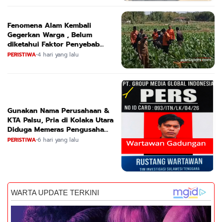
Fenomena Alam Kembali
Gegerkan Warga , Belum
diketahui Faktor Penyebab
Suara
PERISTIWA
•
4 hari yang lalu
Gunakan Nama Perusahaan &
KTA Palsu, Pria di Kolaka Utara
Diduga Memeras Pengusaha
Tambang dan Minyak
PERISTIWA
•
6 hari yang lalu