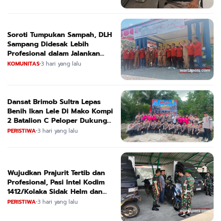
Soroti Tumpukan Sampah, DLH
Sampang Didesak Lebih
Profesional dalam Jalankan
Tugas
KOMUNITAS
•
3 hari yang lalu
Dansat Brimob Sultra Lepas
Benih Ikan Lele Di Mako Kompi
2 Batalion C Peloper Dukung
ketahanan Pangan Nasional
PERISTIWA
•
3 hari yang lalu
Wujudkan Prajurit Tertib dan
Profesional, Pasi Intel Kodim
1412/Kolaka Sidak Helm dan
Kendaraan
PERISTIWA
•
3 hari yang lalu