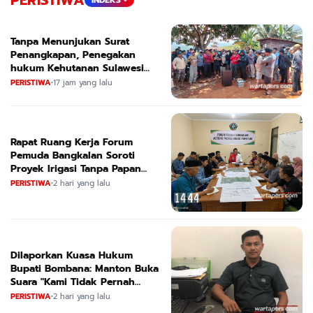
PERISTIWA
INDEKS +
Tanpa Menunjukan Surat
Penangkapan, Penegakan
hukum Kehutanan Sulawesi
Selatan Culik Petani Ladah Di
PERISTIWA
•
17 jam yang lalu
Loeha Raya.
Rapat Ruang Kerja Forum
Pemuda Bangkalan Soroti
Proyek Irigasi Tanpa Papan
Nama
PERISTIWA
•
2 hari yang lalu
Dilaporkan Kuasa Hukum
Bupati Bombana: Manton Buka
Suara "Kami Tidak Pernah
Menutup Ruang Hak Jawab"
PERISTIWA
•
2 hari yang lalu