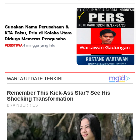
Gunakan Nama Perusahaan &
KTA Palsu, Pria di Kolaka Utara
Diduga Memeras Pengusaha
Tambang dan Minyak
PERISTIWA
•
1 minggu yang lalu