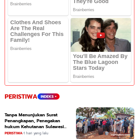
PERISTIWA
INDEKS +
Tanpa Menunjukan Surat
Penangkapan, Penegakan
hukum Kehutanan Sulawesi
Selatan Culik Petani Ladah Di
PERISTIWA
•
1 hari yang lalu
Loeha Raya.