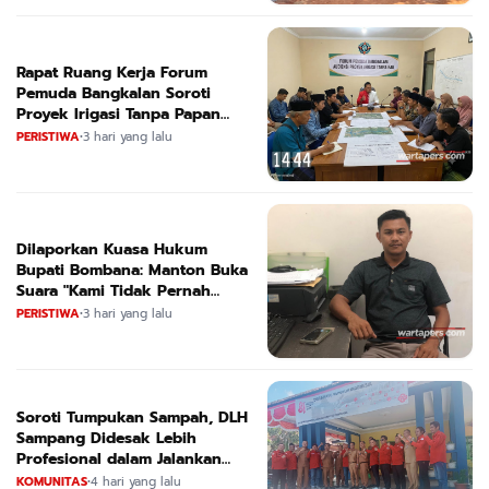
Rapat Ruang Kerja Forum
Pemuda Bangkalan Soroti
Proyek Irigasi Tanpa Papan
Nama
PERISTIWA
•
3 hari yang lalu
Dilaporkan Kuasa Hukum
Bupati Bombana: Manton Buka
Suara "Kami Tidak Pernah
Menutup Ruang Hak Jawab"
PERISTIWA
•
3 hari yang lalu
Soroti Tumpukan Sampah, DLH
Sampang Didesak Lebih
Profesional dalam Jalankan
Tugas
KOMUNITAS
•
4 hari yang lalu