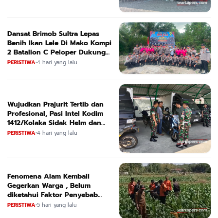
Dansat Brimob Sultra Lepas
Benih Ikan Lele Di Mako Kompi
2 Batalion C Peloper Dukung
ketahanan Pangan Nasional
PERISTIWA
•
4 hari yang lalu
Wujudkan Prajurit Tertib dan
Profesional, Pasi Intel Kodim
1412/Kolaka Sidak Helm dan
Kendaraan
PERISTIWA
•
4 hari yang lalu
Fenomena Alam Kembali
Gegerkan Warga , Belum
diketahui Faktor Penyebab
Suara
PERISTIWA
•
5 hari yang lalu