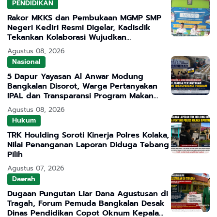
PENDIDIKAN
Rakor MKKS dan Pembukaan MGMP SMP
Negeri Kediri Resmi Digelar, Kadisdik
Tekankan Kolaborasi Wujudkan
Pendidikan Bermutu
Agustus 08, 2026
Nasional
5 Dapur Yayasan Al Anwar Modung
Bangkalan Disorot, Warga Pertanyakan
IPAL dan Transparansi Program Makan
Bergizi Gratis
Agustus 08, 2026
Hukum
TRK Houlding Soroti Kinerja Polres Kolaka,
Nilai Penanganan Laporan Diduga Tebang
Pilih
Agustus 07, 2026
Daerah
Dugaan Pungutan Liar Dana Agustusan di
Tragah, Forum Pemuda Bangkalan Desak
Dinas Pendidikan Copot Oknum Kepala