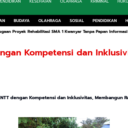
PENDIDIKAN
KESEHATAN
OLAHRAGA
KRIMINAL
HUK
TAN
BUDAYA
OLAHRAGA
SOSIAL
PENDIDIKAN
ek Rehabilitasi SMA 1 Kwanyar Tanpa Papan Informasi Forum P
ngan Kompetensi dan Inklusiv
NTT dengan Kompetensi dan Inklusivitas, Membangun Ran