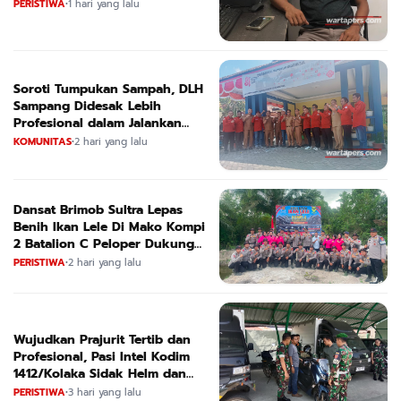
Menutup Ruang Hak Jawab"
PERISTIWA
•
1 hari yang lalu
Soroti Tumpukan Sampah, DLH
Sampang Didesak Lebih
Profesional dalam Jalankan
Tugas
KOMUNITAS
•
2 hari yang lalu
Dansat Brimob Sultra Lepas
Benih Ikan Lele Di Mako Kompi
2 Batalion C Peloper Dukung
ketahanan Pangan Nasional
PERISTIWA
•
2 hari yang lalu
Wujudkan Prajurit Tertib dan
Profesional, Pasi Intel Kodim
1412/Kolaka Sidak Helm dan
Kendaraan
PERISTIWA
•
3 hari yang lalu