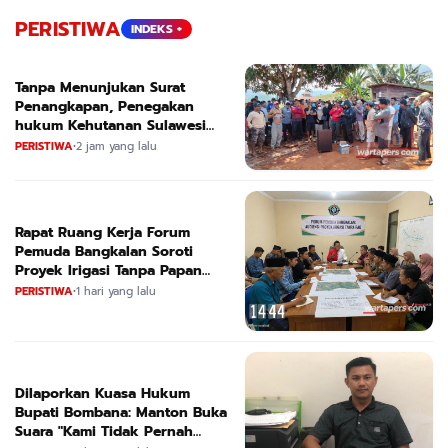
PERISTIWA
INDEKS +
Tanpa Menunjukan Surat
Penangkapan, Penegakan
hukum Kehutanan Sulawesi
Selatan Culik Petani Ladah Di
PERISTIWA
•
2 jam yang lalu
Loeha Raya.
Rapat Ruang Kerja Forum
Pemuda Bangkalan Soroti
Proyek Irigasi Tanpa Papan
Nama
PERISTIWA
•
1 hari yang lalu
Dilaporkan Kuasa Hukum
Bupati Bombana: Manton Buka
Suara "Kami Tidak Pernah