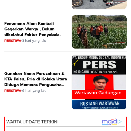
Fenomena Alam Kembali
Gegerkan Warga , Belum
diketahui Faktor Penyebab
Suara
PERISTIWA
•
3 hari yang lalu
Gunakan Nama Perusahaan &
KTA Palsu, Pria di Kolaka Utara
Diduga Memeras Pengusaha
Tambang dan Minyak
PERISTIWA
•
6 hari yang lalu