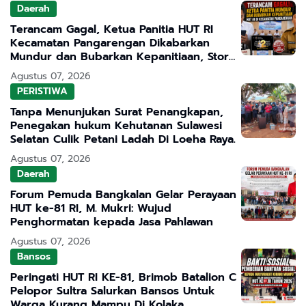
Daerah
Terancam Gagal, Ketua Panitia HUT RI
Kecamatan Pangarengan Dikabarkan
Mundur dan Bubarkan Kepanitiaan, Story
WhatsApp ASN Jadi Sorotan
Agustus 07, 2026
PERISTIWA
Tanpa Menunjukan Surat Penangkapan,
Penegakan hukum Kehutanan Sulawesi
Selatan Culik Petani Ladah Di Loeha Raya.
Agustus 07, 2026
Daerah
Forum Pemuda Bangkalan Gelar Perayaan
HUT ke-81 RI, M. Mukri: Wujud
Penghormatan kepada Jasa Pahlawan
Agustus 07, 2026
Bansos
Peringati HUT RI KE-81, Brimob Batalion C
Pelopor Sultra Salurkan Bansos Untuk
Warga Kurang Mampu Di Kolaka