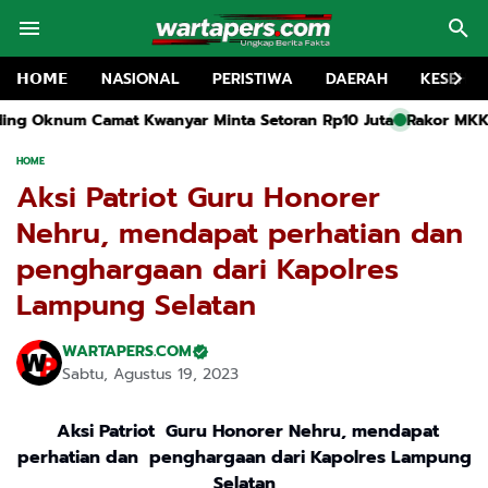
𝗛𝗢𝗠𝗘
NASIONAL
PERISTIWA
DAERAH
KESEHA
 Minta Setoran Rp10 Juta
Rakor MKKS dan Pembukaan MGMP SMP
HOME
Aksi Patriot Guru Honorer
Nehru, mendapat perhatian dan
penghargaan dari Kapolres
Lampung Selatan
WARTAPERS.COM
Sabtu, Agustus 19, 2023
Aksi Patriot Guru Honorer Nehru, mendapat
perhatian dan penghargaan dari Kapolres Lampung
Selatan