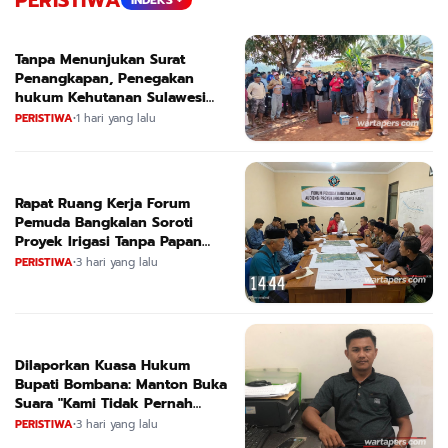
PERISTIWA
INDEKS +
Tanpa Menunjukan Surat
Penangkapan, Penegakan
hukum Kehutanan Sulawesi
Selatan Culik Petani Ladah Di
PERISTIWA
•
1 hari yang lalu
Loeha Raya.
Rapat Ruang Kerja Forum
Pemuda Bangkalan Soroti
Proyek Irigasi Tanpa Papan
Nama
PERISTIWA
•
3 hari yang lalu
Dilaporkan Kuasa Hukum
Bupati Bombana: Manton Buka
Suara "Kami Tidak Pernah
Menutup Ruang Hak Jawab"
PERISTIWA
•
3 hari yang lalu