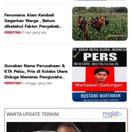
Fenomena Alam Kembali
Gegerkan Warga , Belum
diketahui Faktor Penyebab
Suara
PERISTIWA
•
5 hari yang lalu
Gunakan Nama Perusahaan &
KTA Palsu, Pria di Kolaka Utara
Diduga Memeras Pengusaha
Tambang dan Minyak
PERISTIWA
•
1 minggu yang lalu