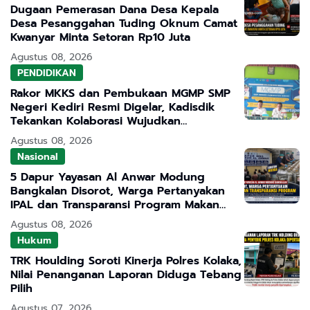
Dugaan Pemerasan Dana Desa Kepala
Desa Pesanggahan Tuding Oknum Camat
Kwanyar Minta Setoran Rp10 Juta
Agustus 08, 2026
PENDIDIKAN
Rakor MKKS dan Pembukaan MGMP SMP
Negeri Kediri Resmi Digelar, Kadisdik
Tekankan Kolaborasi Wujudkan
Pendidikan Bermutu
Agustus 08, 2026
Nasional
5 Dapur Yayasan Al Anwar Modung
Bangkalan Disorot, Warga Pertanyakan
IPAL dan Transparansi Program Makan
Bergizi Gratis
Agustus 08, 2026
Hukum
TRK Houlding Soroti Kinerja Polres Kolaka,
Nilai Penanganan Laporan Diduga Tebang
Pilih
Agustus 07, 2026