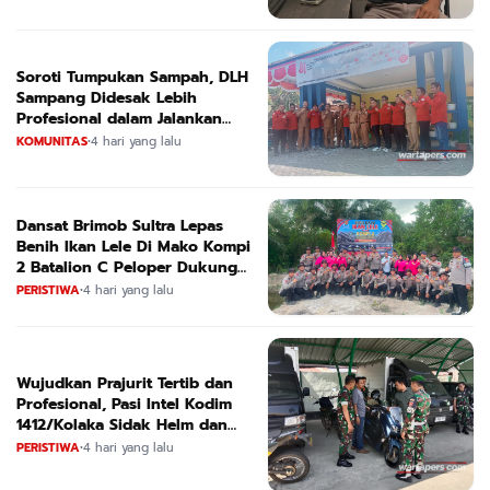
Soroti Tumpukan Sampah, DLH
Sampang Didesak Lebih
Profesional dalam Jalankan
Tugas
KOMUNITAS
•
4 hari yang lalu
Dansat Brimob Sultra Lepas
Benih Ikan Lele Di Mako Kompi
2 Batalion C Peloper Dukung
ketahanan Pangan Nasional
PERISTIWA
•
4 hari yang lalu
Wujudkan Prajurit Tertib dan
Profesional, Pasi Intel Kodim
1412/Kolaka Sidak Helm dan
Kendaraan
PERISTIWA
•
4 hari yang lalu