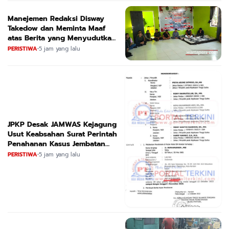
Manejemen Redaksi Disway
Takedow dan Meminta Maaf
atas Berita yang Menyudutkan
APL
PERISTIWA
•
5 jam yang lalu
JPKP Desak JAMWAS Kejagung
Usut Keabsahan Surat Perintah
Penahanan Kasus Jembatan
CIRAUCI II
PERISTIWA
•
5 jam yang lalu