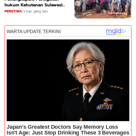
hukum Kehutanan Sulawesi
Selatan Culik Petani Ladah Di
PERISTIWA
•
3 hari yang lalu
Loeha Raya.