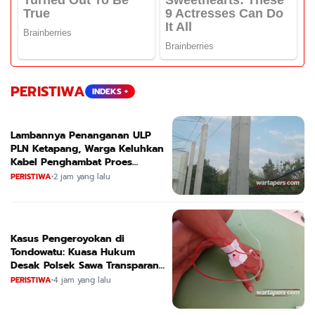
PERISTIWA
INDEKS +
Lambannya Penanganan ULP
PLN Ketapang, Warga Keluhkan
Kabel Penghambat Proes
Bangunan
PERISTIWA
•
2 jam yang lalu
Kasus Pengeroyokan di
Tondowatu: Kuasa Hukum
Desak Polsek Sawa Transparan
dan Segera Tetapkan Tersangka
PERISTIWA
•
4 jam yang lalu