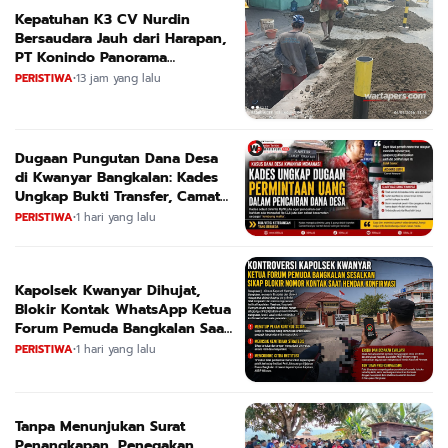
Kepatuhan K3 CV Nurdin
Bersaudara Jauh dari Harapan,
PT Konindo Panorama
Konsultan Dituding Lalai Awasi
PERISTIWA
•
13 jam yang lalu
Proyek DPRKPCK Jatim
Dugaan Pungutan Dana Desa
di Kwanyar Bangkalan: Kades
Ungkap Bukti Transfer, Camat
Beri Bantahan Tegas
PERISTIWA
•
1 hari yang lalu
Kapolsek Kwanyar Dihujat,
Blokir Kontak WhatsApp Ketua
Forum Pemuda Bangkalan Saat
Dikonfirmasi
PERISTIWA
•
1 hari yang lalu
Tanpa Menunjukan Surat
Penangkapan, Penegakan