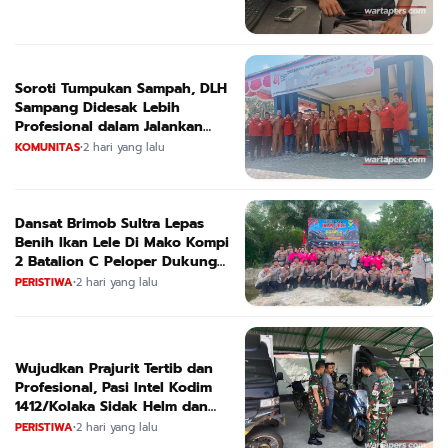
Soroti Tumpukan Sampah, DLH
Sampang Didesak Lebih
Profesional dalam Jalankan
Tugas
KOMUNITAS
•
2 hari yang lalu
Dansat Brimob Sultra Lepas
Benih Ikan Lele Di Mako Kompi
2 Batalion C Peloper Dukung
ketahanan Pangan Nasional
PERISTIWA
•
2 hari yang lalu
Wujudkan Prajurit Tertib dan
Profesional, Pasi Intel Kodim
1412/Kolaka Sidak Helm dan
Kendaraan
PERISTIWA
•
2 hari yang lalu