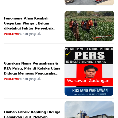
Fenomena Alam Kembali
Gegerkan Warga , Belum
diketahui Faktor Penyebab
Suara
PERISTIWA
•
3 hari yang lalu
Gunakan Nama Perusahaan &
KTA Palsu, Pria di Kolaka Utara
Diduga Memeras Pengusaha
Tambang dan Minyak
PERISTIWA
•
5 hari yang lalu
Limbah Pabrik Kepiting Diduga
Cemarkan Laut, Nelayan