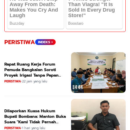
PERISTIWA
INDEKS +
Rapat Ruang Kerja Forum
Pemuda Bangkalan Soroti
Proyek Irigasi Tanpa Papan
Nama
PERISTIWA
•
22 jam yang lalu
Dilaporkan Kuasa Hukum
Bupati Bombana: Manton Buka
Suara "Kami Tidak Pernah
Menutup Ruang Hak Jawab"
PERISTIWA
•
1 hari yang lalu