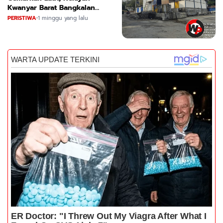
Kwanyar Barat Bangkalan
Desak DLH Turun Tangan
PERISTIWA
•
1 minggu yang lalu