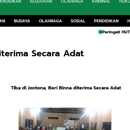
PENDIDIKAN
KESEHATAN
OLAHRAGA
KRIMINAL
HUK
TAN
BUDAYA
OLAHRAGA
SOSIAL
PENDIDIKAN
Peringati HUT RI KE-81,
diterima Secara Adat
Tiba di Jontona, Beri Binna diterima Secara Adat