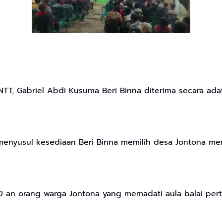
 NTT, Gabriel Abdi Kusuma Beri Binna diterima secara ada
 menyusul kesediaan Beri Binna memilih desa Jontona me
00 an orang warga Jontona yang memadati aula balai pe