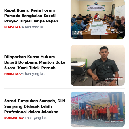
Rapat Ruang Kerja Forum
Pemuda Bangkalan Soroti
Proyek Irigasi Tanpa Papan
Nama
PERISTIWA
•
4 hari yang lalu
Dilaporkan Kuasa Hukum
Bupati Bombana: Manton Buka
Suara "Kami Tidak Pernah
Menutup Ruang Hak Jawab"
PERISTIWA
•
4 hari yang lalu
Soroti Tumpukan Sampah, DLH
Sampang Didesak Lebih
Profesional dalam Jalankan
Tugas
KOMUNITAS
•
5 hari yang lalu