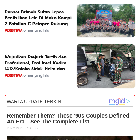
Dansat Brimob Sultra Lepas
Benih Ikan Lele Di Mako Kompi
2 Batalion C Peloper Dukung
ketahanan Pangan Nasional
PERISTIWA
•
5 hari yang lalu
Wujudkan Prajurit Tertib dan
Profesional, Pasi Intel Kodim
1412/Kolaka Sidak Helm dan
Kendaraan
PERISTIWA
•
5 hari yang lalu