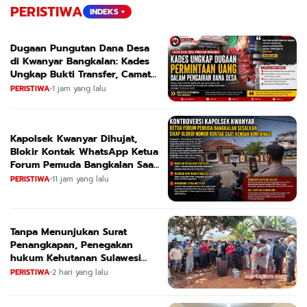
PERISTIWA
INDEKS +
Dugaan Pungutan Dana Desa
di Kwanyar Bangkalan: Kades
Ungkap Bukti Transfer, Camat
Beri Bantahan Tegas
PERISTIWA
•
1 jam yang lalu
Kapolsek Kwanyar Dihujat,
Blokir Kontak WhatsApp Ketua
Forum Pemuda Bangkalan Saat
Dikonfirmasi
PERISTIWA
•
11 jam yang lalu
Tanpa Menunjukan Surat
Penangkapan, Penegakan
hukum Kehutanan Sulawesi
Selatan Culik Petani Ladah Di
PERISTIWA
•
2 hari yang lalu
Loeha Raya.