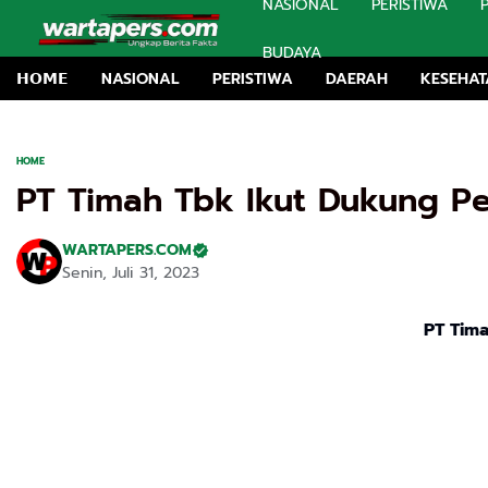
NASIONAL
PERISTIWA
BUDAYA
𝗛𝗢𝗠𝗘
NASIONAL
PERISTIWA
DAERAH
KESEHA
HOME
PT Timah Tbk Ikut Dukung Pe
WARTAPERS.COM
Senin, Juli 31, 2023
PT Tima