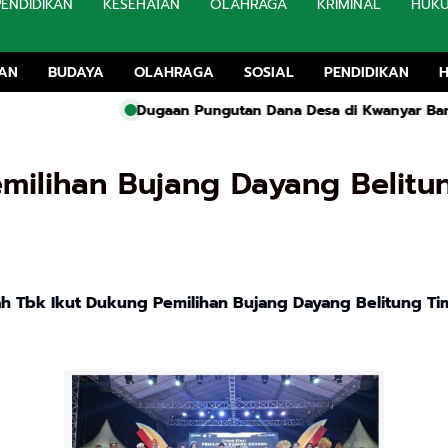
PENDIDIKAN
KESEHATAN
OLAHRAGA
KRIMINAL
HUK
TAN
BUDAYA
OLAHRAGA
SOSIAL
PENDIDIKAN
Dugaan Pungutan Dana Desa di Kwanyar Bangkalan: Kades
milihan Bujang Dayang Belitu
h Tbk Ikut Dukung Pemilihan Bujang Dayang Belitung Ti