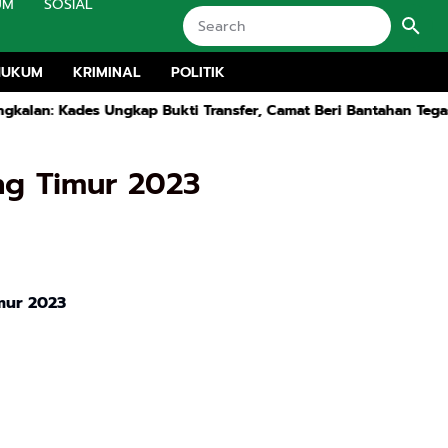
UM
SOSIAL
HUKUM
KRIMINAL
POLITIK
 Ungkap Bukti Transfer, Camat Beri Bantahan Tegas
Kapolsek 
ng Timur 2023
mur 2023