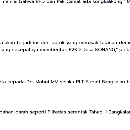
 menilai bahwa BPD dan Pak Camat ada kongkalikong," Me
a akan terjadi insiden buruk yang merusak tatanan demok
nang secepatnya membentuk P2KD Desa KONANG," pinta 
inta kepada Drs Mohni MM selaku PLT Bupati Bangkalan ha
pahan darah seperti Pilkades serentak Tahap II Bangkal