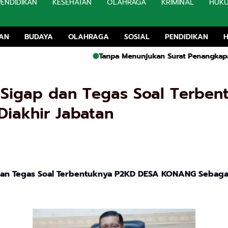
PENDIDIKAN
KESEHATAN
OLAHRAGA
KRIMINAL
HUK
TAN
BUDAYA
OLAHRAGA
SOSIAL
PENDIDIKAN
Tanpa Menunjukan Surat Penangkapan, Penegaka
s Sigap dan Tegas Soal Terb
iakhir Jabatan
dan Tegas Soal Terbentuknya P2KD DESA KONANG Sebagai