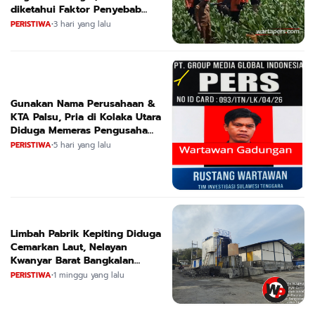
diketahui Faktor Penyebab
Suara
PERISTIWA
•
3 hari yang lalu
Gunakan Nama Perusahaan &
KTA Palsu, Pria di Kolaka Utara
Diduga Memeras Pengusaha
Tambang dan Minyak
PERISTIWA
•
5 hari yang lalu
Limbah Pabrik Kepiting Diduga
Cemarkan Laut, Nelayan
Kwanyar Barat Bangkalan
Desak DLH Turun Tangan
PERISTIWA
•
1 minggu yang lalu