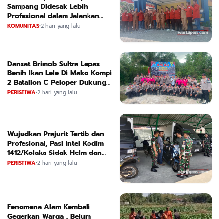
Sampang Didesak Lebih
Profesional dalam Jalankan
Tugas
KOMUNITAS
•
2 hari yang lalu
Dansat Brimob Sultra Lepas
Benih Ikan Lele Di Mako Kompi
2 Batalion C Peloper Dukung
ketahanan Pangan Nasional
PERISTIWA
•
2 hari yang lalu
Wujudkan Prajurit Tertib dan
Profesional, Pasi Intel Kodim
1412/Kolaka Sidak Helm dan
Kendaraan
PERISTIWA
•
2 hari yang lalu
Fenomena Alam Kembali
Gegerkan Warga , Belum