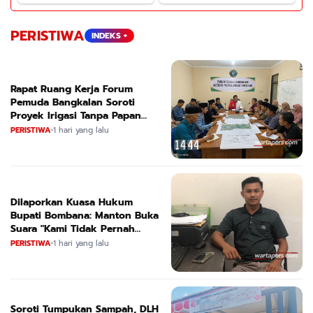
PERISTIWA
INDEKS +
Rapat Ruang Kerja Forum
Pemuda Bangkalan Soroti
Proyek Irigasi Tanpa Papan
Nama
PERISTIWA
•
1 hari yang lalu
Dilaporkan Kuasa Hukum
Bupati Bombana: Manton Buka
Suara "Kami Tidak Pernah
Menutup Ruang Hak Jawab"
PERISTIWA
•
1 hari yang lalu
Soroti Tumpukan Sampah, DLH