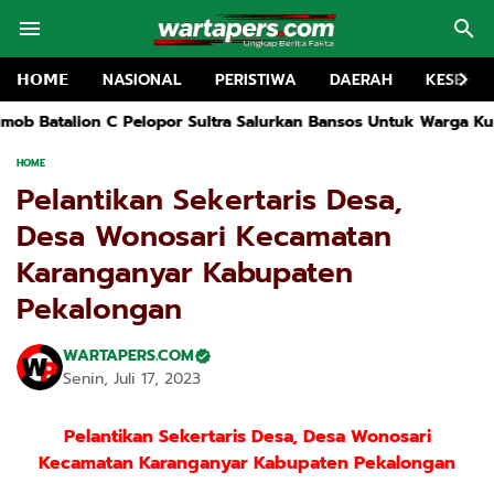
𝗛𝗢𝗠𝗘
NASIONAL
PERISTIWA
DAERAH
KESEHA
lopor Sultra Salurkan Bansos Untuk Warga Kurang Mampu Di Kola
HOME
Pelantikan Sekertaris Desa,
Desa Wonosari Kecamatan
Karanganyar Kabupaten
Pekalongan
WARTAPERS.COM
Senin, Juli 17, 2023
Pelantikan Sekertaris Desa, Desa Wonosari
Kecamatan Karanganyar Kabupaten Pekalongan