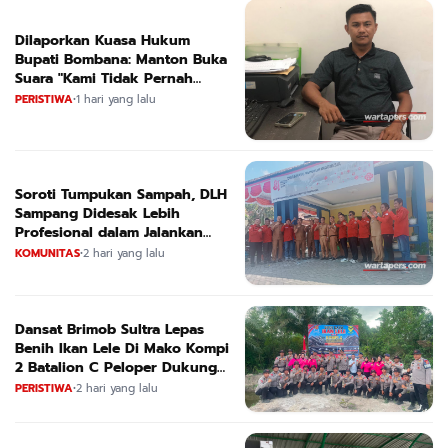
Dilaporkan Kuasa Hukum
Bupati Bombana: Manton Buka
Suara "Kami Tidak Pernah
Menutup Ruang Hak Jawab"
PERISTIWA
•
1 hari yang lalu
Soroti Tumpukan Sampah, DLH
Sampang Didesak Lebih
Profesional dalam Jalankan
Tugas
KOMUNITAS
•
2 hari yang lalu
Dansat Brimob Sultra Lepas
Benih Ikan Lele Di Mako Kompi
2 Batalion C Peloper Dukung
ketahanan Pangan Nasional
PERISTIWA
•
2 hari yang lalu