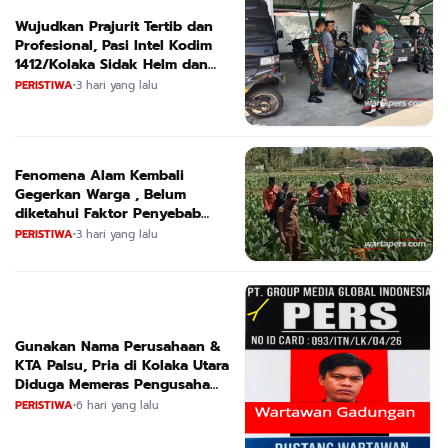
Wujudkan Prajurit Tertib dan
Profesional, Pasi Intel Kodim
1412/Kolaka Sidak Helm dan
Kendaraan
PERISTIWA
•
3 hari yang lalu
Fenomena Alam Kembali
Gegerkan Warga , Belum
diketahui Faktor Penyebab
Suara
PERISTIWA
•
3 hari yang lalu
Gunakan Nama Perusahaan &
KTA Palsu, Pria di Kolaka Utara
Diduga Memeras Pengusaha
Tambang dan Minyak
PERISTIWA
•
6 hari yang lalu