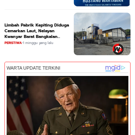
Limbah Pabrik Kepiting Diduga
Cemarkan Laut, Nelayan
Kwanyar Barat Bangkalan
Desak DLH Turun Tangan
PERISTIWA
•
1 minggu yang lalu