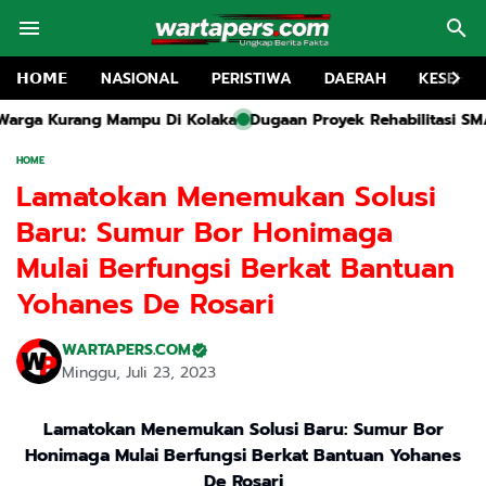
𝗛𝗢𝗠𝗘
NASIONAL
PERISTIWA
DAERAH
KESEHA
u Di Kolaka
Dugaan Proyek Rehabilitasi SMA 1 Kwanyar Tanpa 
HOME
Lamatokan Menemukan Solusi
Baru: Sumur Bor Honimaga
Mulai Berfungsi Berkat Bantuan
Yohanes De Rosari
WARTAPERS.COM
Minggu, Juli 23, 2023
Lamatokan Menemukan Solusi Baru: Sumur Bor
Honimaga Mulai Berfungsi Berkat Bantuan Yohanes
De Rosari