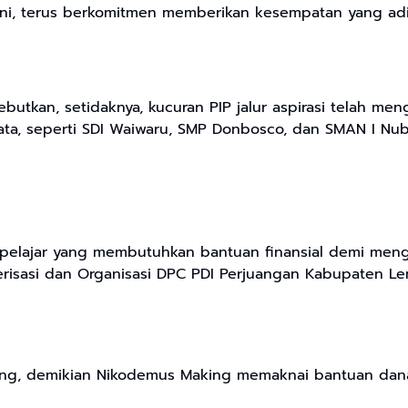
n ini, terus berkomitmen memberikan kesempatan yang adi
butkan, setidaknya, kucuran PIP jalur aspirasi telah me
, seperti SDI Waiwaru, SMP Donbosco, dan SMAN I Nubatu
a pelajar yang membutuhkan bantuan finansial demi meng
risasi dan Organisasi DPC PDI Perjuangan Kabupaten Lem
sang, demikian Nikodemus Making memaknai bantuan dana P