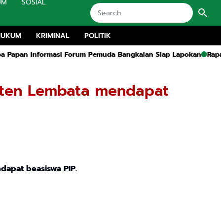
UM
SOSIAL
HUKUM
KRIMINAL
POLITIK
Informasi Forum Pemuda Bangkalan Siap Lapokan
Rapat Ruang K
aten Lembata mendapat
apat beasiswa PIP.