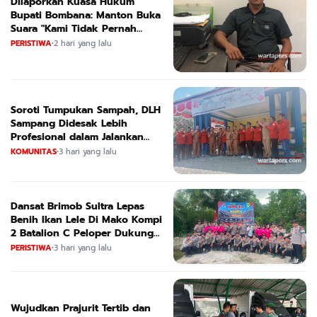
Dilaporkan Kuasa Hukum
Bupati Bombana: Manton Buka
Suara "Kami Tidak Pernah
Menutup Ruang Hak Jawab"
PERISTIWA
•
2 hari yang lalu
Soroti Tumpukan Sampah, DLH
Sampang Didesak Lebih
Profesional dalam Jalankan
Tugas
KOMUNITAS
•
3 hari yang lalu
Dansat Brimob Sultra Lepas
Benih Ikan Lele Di Mako Kompi
2 Batalion C Peloper Dukung
ketahanan Pangan Nasional
PERISTIWA
•
3 hari yang lalu
Wujudkan Prajurit Tertib dan