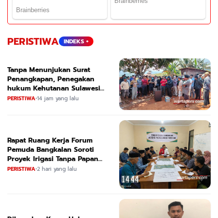
PERISTIWA
INDEKS +
Tanpa Menunjukan Surat
Penangkapan, Penegakan
hukum Kehutanan Sulawesi
Selatan Culik Petani Ladah Di
PERISTIWA
•
14 jam yang lalu
Loeha Raya.
Rapat Ruang Kerja Forum
Pemuda Bangkalan Soroti
Proyek Irigasi Tanpa Papan
Nama
PERISTIWA
•
2 hari yang lalu