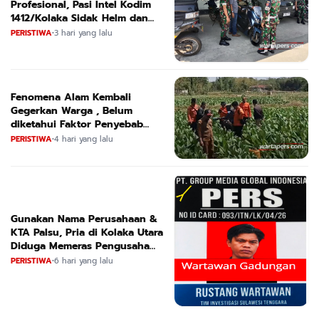
Profesional, Pasi Intel Kodim
1412/Kolaka Sidak Helm dan
Kendaraan
PERISTIWA
•
3 hari yang lalu
Fenomena Alam Kembali
Gegerkan Warga , Belum
diketahui Faktor Penyebab
Suara
PERISTIWA
•
4 hari yang lalu
Gunakan Nama Perusahaan &
KTA Palsu, Pria di Kolaka Utara
Diduga Memeras Pengusaha
Tambang dan Minyak
PERISTIWA
•
6 hari yang lalu